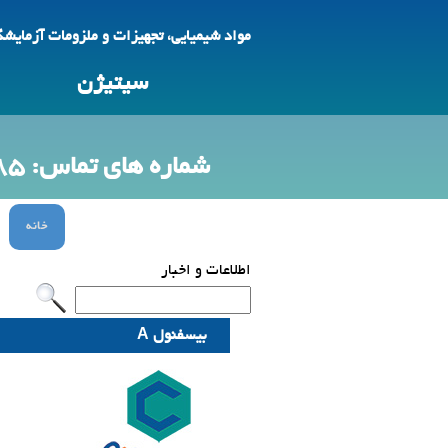
مواد شیمیایی، تجهیزات و ملزومات آزمایش
سیتیژن
شماره های تماس: 09123692785 -88618425
خانه
اطلاعات و اخبار
بیسفنول A