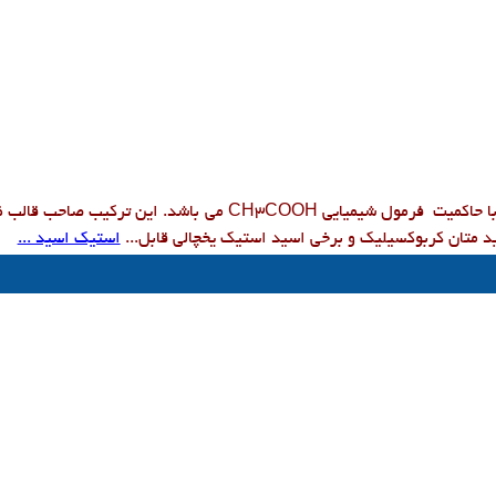
با حاکمیت فرمول شیمیایی
CH3COOH
می باشد. این ترکیب صاحب قالب ظا
ید متان کربوکسیلیک و برخی اسید استیک یخچالی قابل...
استیک اسید ...