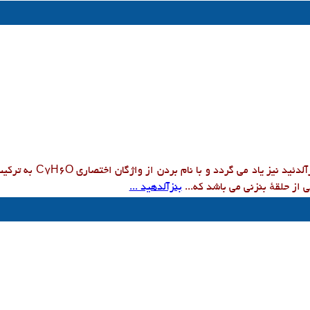
لدئید نیز یاد می گردد و با نام بردن از واژگان اختصاری
C7H6O
به ترکیب
 از حلقهٔ بنزنی می باشد که...
بنزآلدهید ...