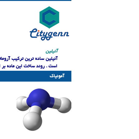
آنیلین
آنیلین
ساده ترین ترکیب آرومات
است . روند ساخت این ماده بر 
آمونیاک