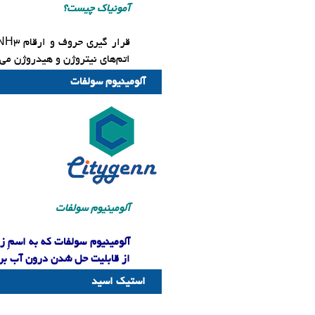
آمونیاک چیست؟
قرار گیری حروف و ارقام
NH3
اتم‌های نیتروژن و هیدروژن می 
​آلومینیوم سولفات
​آلومینیوم سولفات
آلومینیوم سولفات
که به اسمِ ز
از قابلیت حل شدن درون آب برخ
استیک اسید