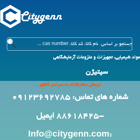
مواد شیمیایی، تجهیزات و ملزومات آزمایشگاهی
سیتیژن
ارسال سفارشات به سراسر کشور
شماره های تماس: 09123692785
-88618425
ایمیل
:Info@citygenn.com