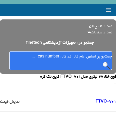
تعداد نتایج:54
تعداد صفحات:3
جستجو در : تجهیزات آزمایشگاهی finetech
آون خلاء 27 لیتری مدلFTVO-701 فاین تک کره
-
FTVO-701
نمایش قیمت