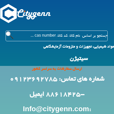
مواد شیمیایی، تجهیزات و ملزومات آزمایشگاهی
سیتیژن
ارسال سفارشات به سراسر کشور
شماره های تماس: 09123692785
-88618425
ایمیل
:Info@citygenn.com