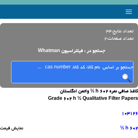
تعداد نتایج:34
تعداد صفحات:2
جستجو در : فیلتراسیون Whatman
کاغذ صافی نمره 602 h ½ واتمن انگلستان
Grade 602 h ½ Qualitative Filter Papers
103126
602 h ½
نمایش قیمت