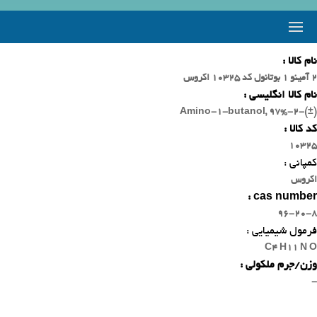
نام کالا :
2 آمینو 1 بوتانول کد 10325 اکروس
نام کالا انگلیسی :
(±)-2-Amino-1-butanol, 97%
کد کالا :
10325
کمپانی :
اکروس
cas number :
96-20-8
فرمول شیمیایی :
C4 H11 N O
وزن/جرم ملکولی :
-