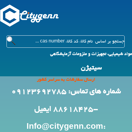
مواد شیمیایی، تجهیزات و ملزومات آزمایشگاهی
سیتیژن
ارسال سفارشات به سراسر کشور
شماره های تماس: 09123692785
-88618425
ایمیل
:Info@citygenn.com