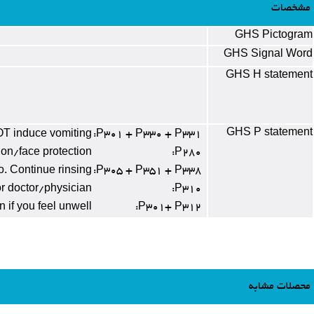
مشخصات
GHS Pictogram
GHS Signal Word
GHS H statement
GHS P statement
T induce vomiting
P301 + P330 + P331:
ion/face protection
P280:
o. Continue rinsing
P305 + P351 + P338:
 doctor/physician
P310:
f you feel unwell
P301+ P312:
محصلات مشابه