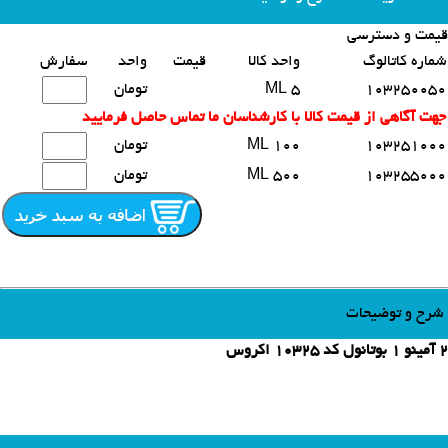
قیمت و دسترسی
محصولات مشابه
شماره کاتالوگ
واحد کالا
قیمت
واحد
سفارش
103250050
5 ML
تومان
جهت آگاهی از قیمت کالا با کارشناسان ما تماس حاصل فرمایید
103251000
100 ML
تومان
103255000
500 ML
تومان
شرح و توضیحات
2 آمینو 1 بوتانول کد 10325 اکروس