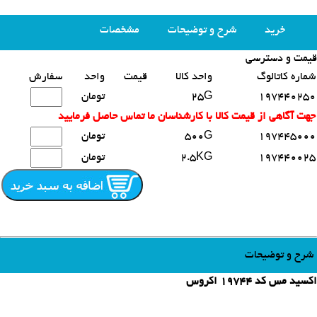
خرید
شرح و توضیحات
مشخصات
قیمت و دسترسی
محصولات مشابه
شماره کاتالوگ
واحد کالا
قیمت
واحد
سفارش
197440250
25G
تومان
جهت آگاهی از قیمت کالا با کارشناسان ما تماس حاصل فرمایید
197445000
500G
تومان
197440025
2.5KG
تومان
شرح و توضیحات
اکسید مس کد 19744 اکروس