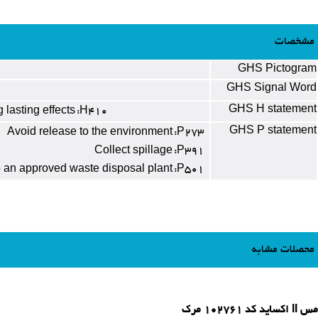
مشخصات
GHS Pictogram
GHS Signal Word
GHS H statement
g lasting effects
H410:
GHS P statement
Avoid release to the environment
P273:
Collect spillage
P391:
o an approved waste disposal plant
P501:
محصلات مشابه
مس II اکساید کد 102761 مرک