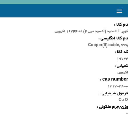
نام کالا :
کوپر II اکساید (اکسید مس 2) کد 19744 اکروس
نام کالا انگلیسی :
Copper(II) oxide, 97%
کد کالا :
19744
کمپانی :
اکروس
cas number :
1317-38-0
فرمول شیمیایی :
Cu O
وزن/جرم ملکولی :
-