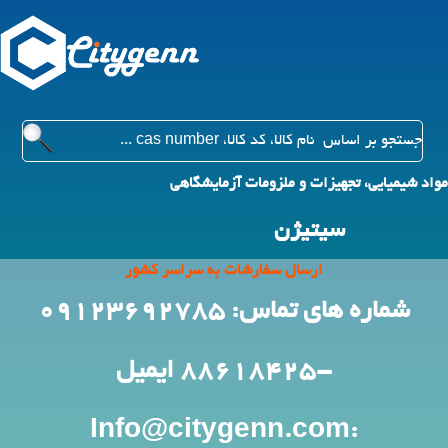
مواد شیمیایی، تجهیزات و ملزومات آزمایشگاهی
سیتیژن
ارسال سفارشات به سراسر کشور
شماره های تماس: 09123692785
-88618425
ایمیل
:Info@citygenn.com