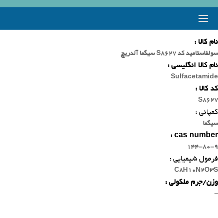
نام کالا :
سولفاستامید کد S8627 سیگما آلدریچ
نام کالا انگلیسی :
Sulfacetamide
کد کالا :
S8627
کمپانی :
سیگما
cas number :
144-80-9
فرمول شیمیایی :
C8H10N2O3S
وزن/جرم ملکولی :
-