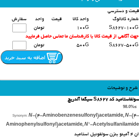
قیمت و دسترسی
محصولات مشابه
شماره کاتالوگ
واحد کالا
قیمت
واحد
سفارش
S8627-100G
100G
تومان
جهت آگاهی از قیمت کالا با کارشناسان ما تماس حاصل فرمایید
S8627-500G
500G
تومان
شرح و توضیحات
سولفاستامید کد S8627 سیگما آلدریچ
≥98.0%
N
-
(4-
Aminobenzenesulfonyl)
acetamide,
N
-
(4-
Synonym:
1
Aminophenylsulfonyl)
acetamide,
N
-Acetylsulfanilamide
ان 4 آمینو بنزن سولفونیل استامید