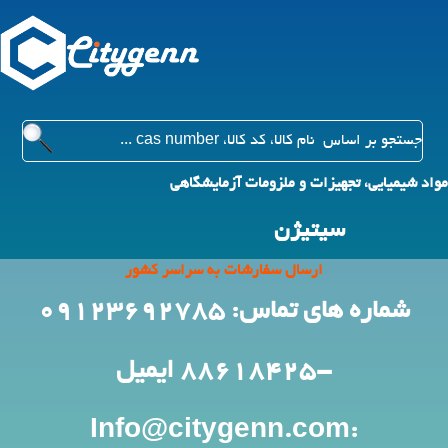
مواد شیمیایی، تجهیزات و ملزومات آزمایشگاهی
سیتیژن
ارسال سفارشات به سراسر کشور
شماره های تماس: 09123692785
-88618425
ایمیل
:Info@citygenn.com