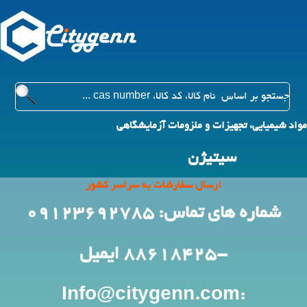
مواد شیمیایی، تجهیزات و ملزومات آزمایشگاهی
سیتیژن
ارسال سفارشات به سراسر کشور
شماره های تماس: 09123692785
-88618425
ایمیل
:Info@citygenn.com