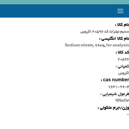
نام کالا :
سدیم نیترات کد 20596 اکروس
نام کالا انگلیسی :
Sodium nitrate, 99+%, for analysis
کد کالا :
20596
کمپانی :
اکروس
cas number :
7631-99-4
فرمول شیمیایی :
NNaO3
وزن/جرم ملکولی :
-