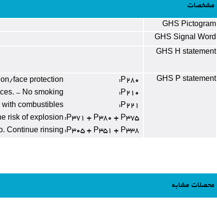
مشخصات
GHS Pictogram
GHS Signal Word
GHS H statement
GHS P statement
ion/face protection
P280:
aces. - No smoking
P210:
g with combustibles
P221:
he risk of explosion
P371 + P380 + P375:
o. Continue rinsing
P305 + P351 + P338:
محصلات مشابه