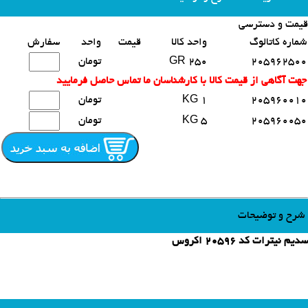
قیمت و دسترسی
محصولات مشابه
شماره کاتالوگ
واحد کالا
قیمت
واحد
سفارش
205962500
250 GR
تومان
جهت آگاهی از قیمت کالا با کارشناسان ما تماس حاصل فرمایید
205960010
1 KG
تومان
205960050
5 KG
تومان
شرح و توضیحات
سدیم نیترات کد 20596 اکروس