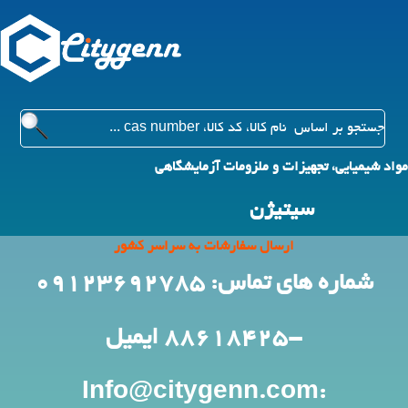
مواد شیمیایی، تجهیزات و ملزومات آزمایشگاهی
سیتیژن
ارسال سفارشات به سراسر کشور
شماره های تماس: 09123692785
-88618425
ایمیل
:Info@citygenn.com