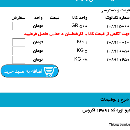
قیمت و دسترسی
محصولات مشابه
شماره کاتالوگ
واحد کالا
قیمت
واحد
سفارش
138915000
500 GR
تومان
جهت آگاهی از قیمت کالا با کارشناسان ما تماس حاصل فرمایید
138910010
1 KG
تومان
138910050
5 KG
تومان
138910250
25 KG
تومان
شرح و توضیحات
تیو اوره کد 13891 اکروس
Thiocarbamide