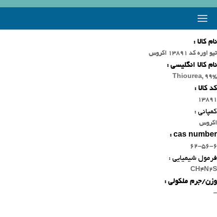
نام کالا :
تیو اوره کد 13891 اکروس
نام کالا انگلیسی :
Thiourea, 99%
کد کالا :
13891
کمپانی :
اکروس
cas number :
62-56-6
فرمول شیمیایی :
CH4N2S
وزن/جرم ملکولی :
-