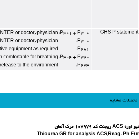
GHS P statement
TER or doctor/physician
P301 + P310:
NTER or doctor/physician
P310:
tive equipment as required
P281:
n comfortable for breathing
P304 + P340:
release to the environment
P273:
محصلات مشابه
تیو اوره ACS ریجنت کد 107979 مرک آلمان
Thiourea GR for analysis ACS,Reag. Ph Eur