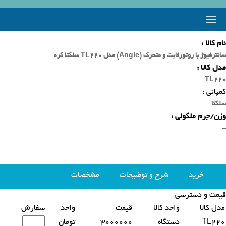
نام کالا :
سانترفیوژ با روتورثابت و متحرک (Angle) مدل TL220 سلکتا کره
مدل کالا :
TL220
کمپانی :
سلکتا
وزن/جرم ملکولی :
-
خرید
شرح و توضیحات
مشخصات
قیمت و دسترسی
محصولات مشابه
مدل کالا
واحد کالا
قیمت
واحد
سفارش
TL220
دستگاه
3000000
تومان