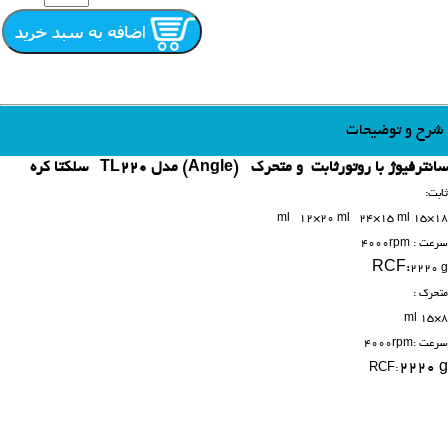
شرح و توضیحات
سانترفیوژ با روتورثابت و متحرک (Angle) مدل TL220 سلکتا کره
ثابت:
18×15 ml 12×20 ml 24×15 ml
سرعت : 4000rpm
RCF:
2220 g
متحرک :
8×15 ml
سرعت :4000rpm
2220 g
RCF: