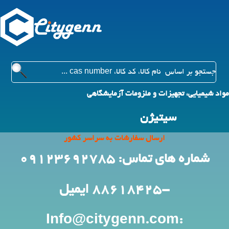
مواد شیمیایی، تجهیزات و ملزومات آزمایشگاهی
سیتیژن
ارسال سفارشات به سراسر کشور
شماره های تماس: 09123692785
-88618425
ایمیل
:Info@citygenn.com