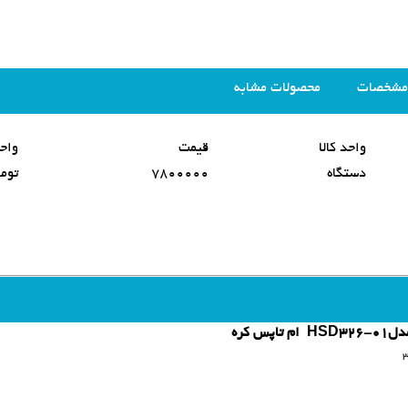
مشخصات
محصولات مشابه
واحد کالا
قیمت
واح
دستگاه
7800000
توما
 کره
3