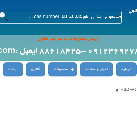
گاهی
ارسال سفارشات به سراسر کشور
ایمیل :Info@citygenn.com
درباره
اخبار و مقالات
محصولات
گالری
ارتباط
هات پلیت با همزن مغناطیسی (دیجیتال) مدلHSD326-01 ام