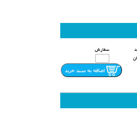
د
سفارش
ن