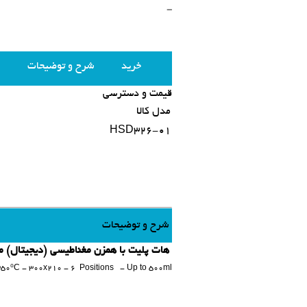
-
خرید
شرح و توضیحات
قیمت و دسترسی
مدل کالا
HSD326-01
شرح و توضیحات
هات پلیت با همزن مغناطیسی (دیجیتال) مدلHSD326-01 ام تاپس
50⁰C - 300x210 - 6 Positions - Up to 500ml