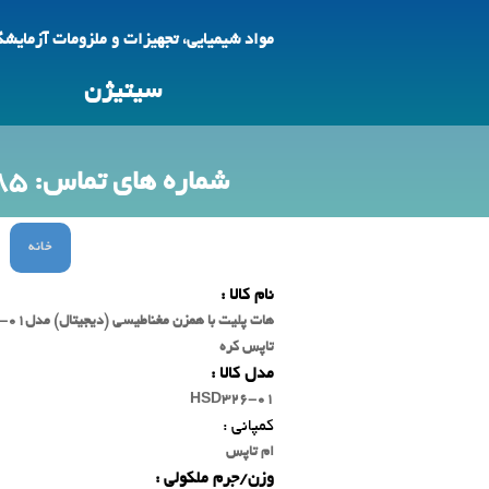
مواد شیمیایی، تجهیزات و ملزومات آزمایش
سیتیژن
شماره های تماس: 09123692785 -88618425
خانه
نام کالا :
تاپس کره
مدل کالا :
HSD326-01
کمپانی :
ام تاپس
وزن/جرم ملکولی :