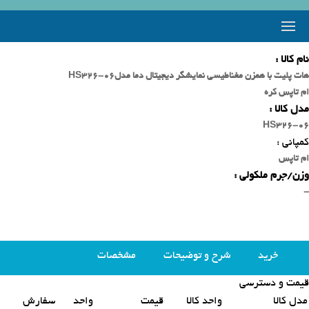
نام کالا :
هات پلیت با همزن مغناطیسی نمایشگر دیجیتال دما مدلHS326-06
ام تاپس کره
مدل کالا :
HS326-06
کمپانی :
ام تاپس
وزن/جرم ملکولی :
-
خرید
شرح و توضیحات
مشخصات
قیمت و دسترسی
محصولات مشابه
مدل کالا
واحد کالا
قیمت
واحد
سفارش