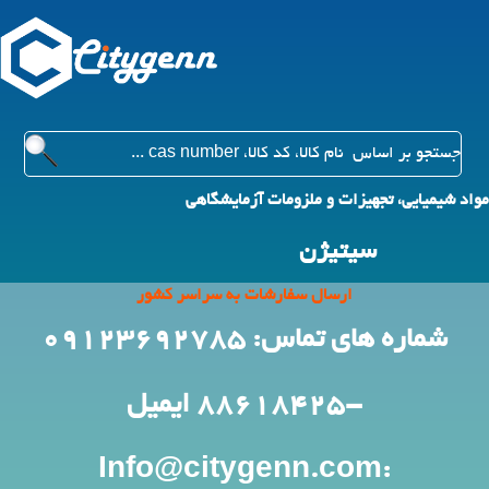
مواد شیمیایی، تجهیزات و ملزومات آزمایشگاهی
سیتیژن
ارسال سفارشات به سراسر کشور
شماره های تماس: 09123692785
-88618425
ایمیل
:Info@citygenn.com