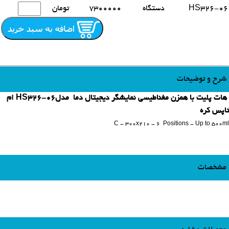
HS326-06
دستگاه
7300000
تومان
شرح و توضیحات
هات پلیت با همزن مغناطیسی نمایشگر دیجیتال دما مدلHS326-06 ام
تاپس کره
C - 300x210 - 6 Positions - Up to 500ml
مشخصات