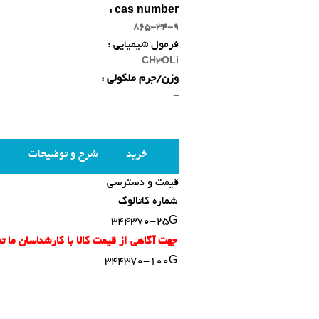
cas number :
865-34-9
فرمول شیمیایی :
CH3OLi
وزن/جرم ملکولی :
-
خرید
شرح و توضیحات
قیمت و دسترسی
شماره کاتالوگ
344370-25G
جهت آگاهی از قیمت کالا با کارشناسان ما 
344370-100G