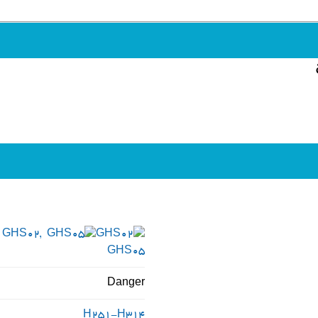
GHS02,
GHS05
Danger
H251-H314