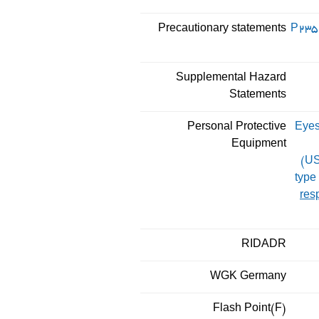
Precautionary statements
P235
Supplemental Hazard
Statements
Personal Protective
Eyes
Equipment
(U
type
resp
RIDADR
WGK Germany
Flash Point(F)