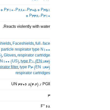
 + P410-P280-P305 + P351
+ P338-P310
Reacts violently with water.
hields
,
Faceshields
,
full-face
particle respirator type N100
S)
,
Gloves
,
respirator cartridge
 N100 (US)
,
type P1 (EN143)
irator filter
,
type P3 (EN 143)
respirator cartridges
UN 3206 8(4.2) / PGII
3
68 °F