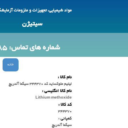
مواد شیمیایی، تجهیزات و ملزومات آزمایش
سیتیژن
شماره های تماس: 09123692785 -88618425
خانه
نام کالا :
لیتیم متوکساید کد 344370 سیگما آلدریچ
نام کالا انگلیسی :
Lithium methoxide
کد کالا :
344370
کمپانی :
سیگما آلدریچ