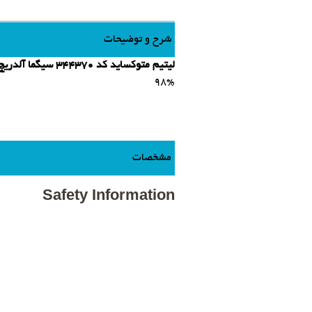
شرح و توضیحات
لیتیم متوکساید کد 344370 سیگما آلدریچ
98%
مشخصات
Safety Information