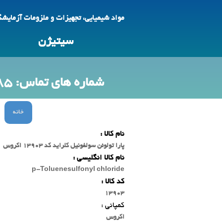
مواد شیمیایی، تجهیزات و ملزومات آزمایش
سیتیژن
شماره های تماس: 09123692785 -88618425
خانه
نام کالا :
پارا تولوئن سولفونیل کلراید کد 13903 اکروس
نام کالا انگلیسی :
p-Toluenesulfonyl chloride
کد کالا :
13903
کمپانی :
اکروس