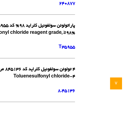
240877
پاراتولوئن سولفونیل کلراید 98% کد T35955 سیگما آلدریچ
nyl chloride reagent grade, ≥98%
T35955
4 تولوئن سولفونیل کلراید کد 845136 مرک
4-Toluenesulfonyl chloride
v
8.45136