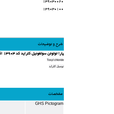
139030020
139030100
شرح و توضیحات
پارا تولوئن سولفونیل کلراید کد 13903 اکروس
Tosyl chloride
توسیل کلراید
مشخصات
GHS Pictogram