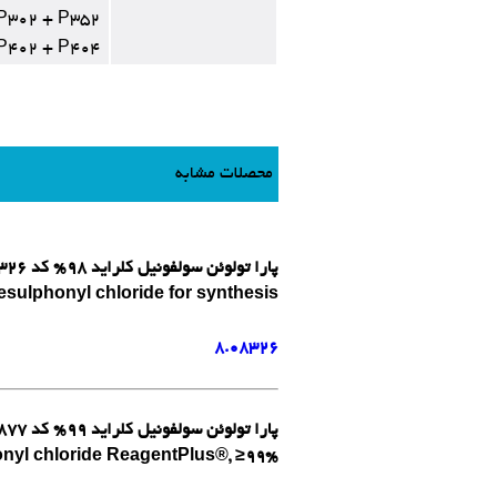
P302 + P352:
P402 + P404:
محصلات مشابه
پارا تولوئن سولفونیل کلراید 98% کد 808326 مرک آلمان
sulphonyl chloride for synthesis
8.08326
پارا تولوئن سولفونیل کلراید 99% کد 240877 سیگما آلدریچ
nyl chloride ReagentPlus®, ≥99%