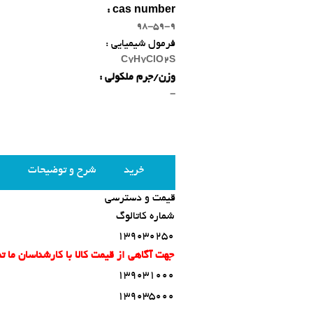
cas number :
98-59-9
فرمول شیمیایی :
C7H7ClO2S
وزن/جرم ملکولی :
-
خرید
شرح و توضیحات
قیمت و دسترسی
شماره کاتالوگ
139030250
جهت آگاهی از قیمت کالا با کارشناسان ما 
139031000
139035000