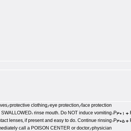
ves/protective clothing/eye protection/face protection
F SWALLOWED: rinse mouth. Do NOT induce vomiting
P301 + 
ct lenses, if present and easy to do. Continue rinsing
P305 + 
ediately call a POISON CENTER or doctor/physician