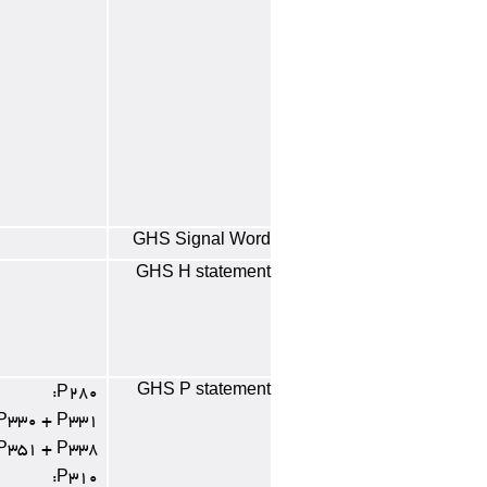
GHS Signal Word
GHS H statement
GHS P statement
P280:
P330 + P331:
P351 + P338:
P310: