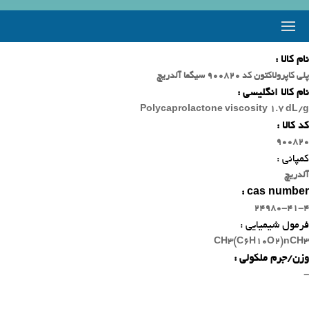
نام کالا :
پلی کاپرولاکتون کد 900820 سیگما آلدریچ
نام کالا انگلیسی :
Polycaprolactone viscosity 1.7 dL/g
کد کالا :
900820
کمپانی :
آلدریچ
cas number :
24980-41-4
فرمول شیمیایی :
CH3(C6H10O2)nCH3
وزن/جرم ملکولی :
-