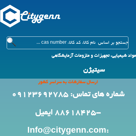
مواد شیمیایی، تجهیزات و ملزومات آزمایشگاهی
سیتیژن
ارسال سفارشات به سراسر کشور
شماره های تماس: 09123692785
-88618425
ایمیل
:Info@citygenn.com