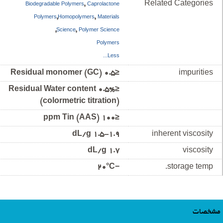
,
Related Categories
Biodegradable Polymers
Caprolactone
,
,
Polymers
Homopolymers
Materials
,
,
Science
Polymer Science
Polymers
Less...
≤0.5 Residual monomer (GC)
impurities
≤0.5% Residual Water content
(colormetric titration)
≤100 ppm Tin (AAS)
1.5-1.9 dL/g
inherent viscosity
1.7 dL/g
viscosity
−20°C
storage temp.
مشخصات