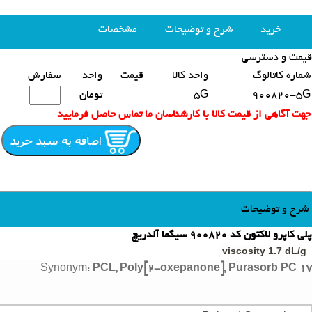
خرید
شرح و توضیحات
مشخصات
قیمت و دسترسی
محصولات مشابه
شماره کاتالوگ
واحد کالا
قیمت
واحد
سفارش
900820-5G
5G
تومان
جهت آگاهی از قیمت کالا با کارشناسان ما تماس حاصل فرمایید
شرح و توضیحات
پلی کاپرو لاکتون کد 900820 سیگما آلدریچ
viscosity 1.7 dL/g
Synonym:
PCL, Poly[2-oxepanone], Purasorb PC 17