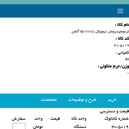
نام کالا :
ترموهیدرومتر دیجیتال cosy تفا آلمان
کد کالا :
30.5019
کمپانی :
تفا
وزن/جرم ملکولی :
-
خرید
شرح و توضیحات
مشخصات
قیمت و دسترسی
محصولات مشابه
شماره کاتالوگ
واحد کالا
قیمت
واحد
سفارش
30.5019
دستگاه
تومان