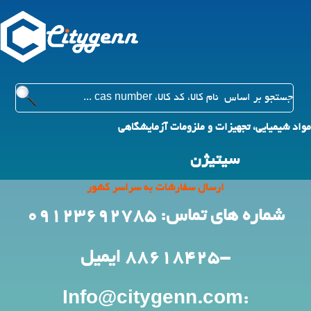
مواد شیمیایی، تجهیزات و ملزومات آزمایشگاهی
سیتیژن
ارسال سفارشات به سراسر کشور
شماره های تماس: 09123692785
-88618425
ایمیل
:Info@citygenn.com