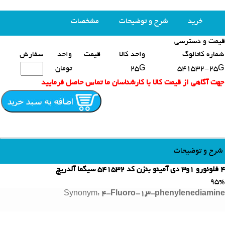
خرید
شرح و توضیحات
مشخصات
قیمت و دسترسی
محصولات مشابه
شماره کاتالوگ
واحد کالا
قیمت
واحد
سفارش
541532-25G
25G
تومان
جهت آگاهی از قیمت کالا با کارشناسان ما تماس حاصل فرمایید
شرح و توضیحات
4 فلوئورو 1و3 دی آمینو بنزن کد 541532 سیگما آلدریچ
95%
Synonym:
4-
Fluoro-
1,3-
phenylenediamine