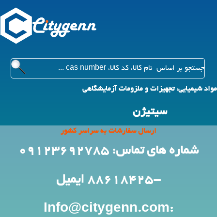
مواد شیمیایی، تجهیزات و ملزومات آزمایشگاهی
سیتیژن
ارسال سفارشات به سراسر کشور
شماره های تماس: 09123692785
-88618425
ایمیل
:Info@citygenn.com