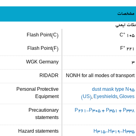
مشخصات
نکات ایمنی
Flash Point(C)
105 °C
Flash Point(F)
221 °F
WGK Germany
3
RIDADR
NONH for all modes of transport
Personal Protective
dust mask type N95
Equipment
(US)
,
Eyeshields
,
Gloves
Precautionary
P261-P305 + P351 + P338
statements
Hazard statements
H315-H319-H335