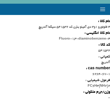
نام کالا :
4 فلوئورو 1و3 دی آمینو بنزن کد 541532 سیگما آلدریچ
نام کالا انگلیسی :
4-Fluoro-1,3-diaminobenzene
کد کالا :
541532
کمپانی :
آلدریچ
cas number :
6264-67-1
فرمول شیمیایی :
FC6H3(NH2)2
وزن/جرم ملکولی :
-