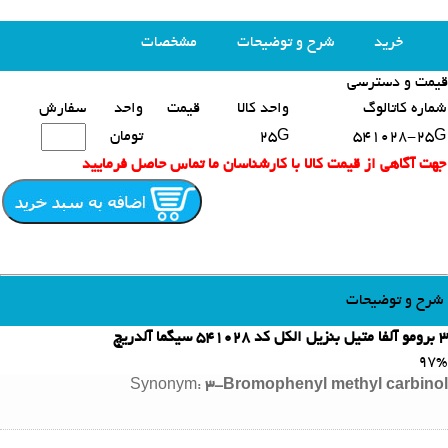
خرید
شرح و توضیحات
مشخصات
قیمت و دسترسی
محصولات مشابه
شماره کاتالوگ
واحد کالا
قیمت
واحد
سفارش
541028-25G
25G
تومان
جهت آگاهی از قیمت کالا با کارشناسان ما تماس حاصل فرمایید
شرح و توضیحات
3 برومو آلفا متیل بنزیل الکل کد 541028 سیگما آلدریچ
97%
Synonym:
3-Bromophenyl methyl carbinol