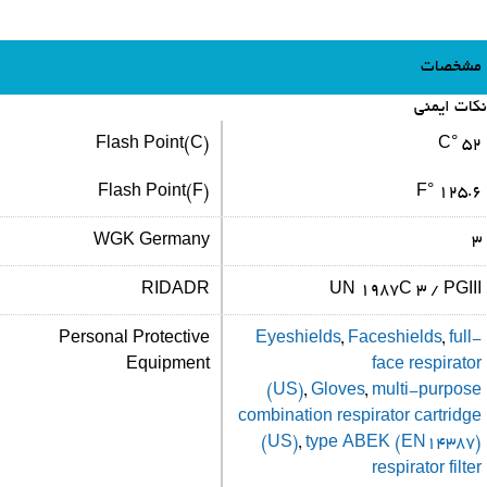
مشخصات
نکات ایمنی
Flash Point(C)
52 °C
Flash Point(F)
125.6 °F
WGK Germany
3
RIDADR
UN 1987C 3 / PGIII
Personal Protective
Eyeshields
,
Faceshields
,
full-
Equipment
face respirator
(US)
,
Gloves
,
multi-purpose
combination respirator cartridge
(US)
,
type ABEK (EN14387)
respirator filter