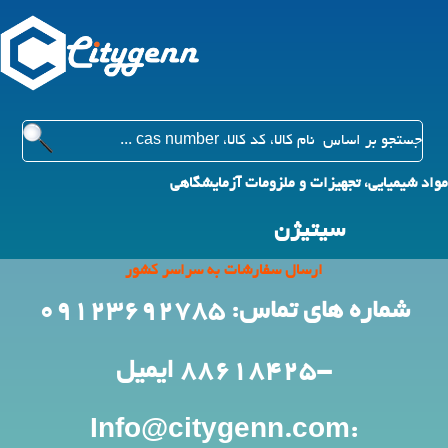
مواد شیمیایی، تجهیزات و ملزومات آزمایشگاهی
سیتیژن
ارسال سفارشات به سراسر کشور
شماره های تماس: 09123692785
-88618425
ایمیل
:Info@citygenn.com