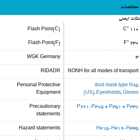
مشخصات
نکات ایمنی
Flash Point(C)
110 °C
Flash Point(F)
230 °F
WGK Germany
3
RIDADR
NONH for all modes of transport
Personal Protective
dust mask type N95
Equipment
(US)
,
Eyeshields
,
Gloves
Precautionary
P261-P305 + P351 + P338
statements
Hazard statements
H315-H319-H335