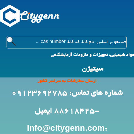
مواد شیمیایی، تجهیزات و ملزومات آزمایشگاهی
سیتیژن
ارسال سفارشات به سراسر کشور
شماره های تماس: 09123692785
-88618425
ایمیل
:Info@citygenn.com