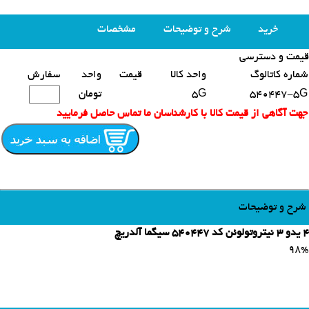
خرید
شرح و توضیحات
مشخصات
قیمت و دسترسی
محصولات مشابه
شماره کاتالوگ
واحد کالا
قیمت
واحد
سفارش
540447-5G
5G
تومان
جهت آگاهی از قیمت کالا با کارشناسان ما تماس حاصل فرمایید
شرح و توضیحات
4 یدو 3 نیتروتولوئن کد 540447 سیگما آلدریچ
98%