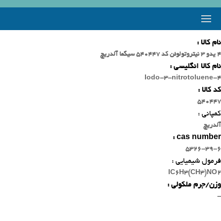
نام کالا :
4 یدو 3 نیتروتولوئن کد 540447 سیگما آلدریچ
نام کالا انگلیسی :
4-Iodo-3-nitrotoluene
کد کالا :
540447
کمپانی :
آلدریچ
cas number :
5326-39-6
فرمول شیمیایی :
IC6H3(CH3)NO2
وزن/جرم ملکولی :
-