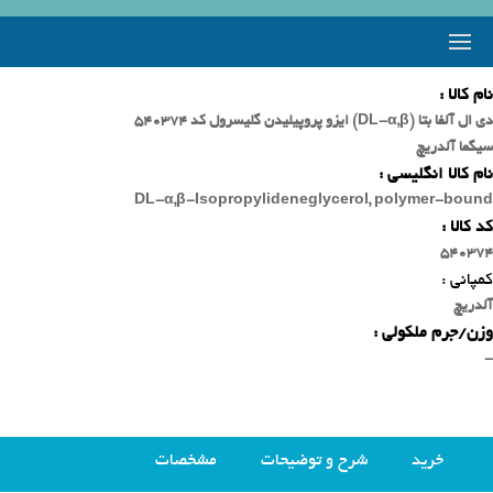
نام کالا :
دی ال آلفا بتا (DL-α,β) ایزو پروپیلیدن گلیسرول کد 540374
سیگما آلدریچ
نام کالا انگلیسی :
DL-α,β-Isopropylideneglycerol, polymer-bound
کد کالا :
540374
کمپانی :
آلدریچ
وزن/جرم ملکولی :
-
خرید
شرح و توضیحات
مشخصات