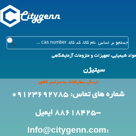
مواد شیمیایی، تجهیزات و ملزومات آزمایشگاهی
سیتیژن
ارسال سفارشات به سراسر کشور
شماره های تماس: 09123692785
-88618425
ایمیل
:Info@citygenn.com