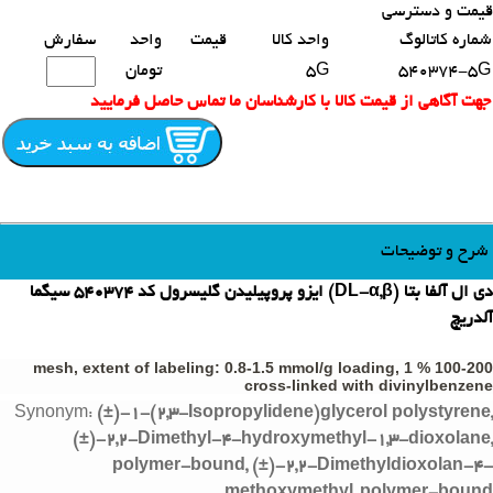
قیمت و دسترسی
محصولات مشابه
شماره کاتالوگ
واحد کالا
قیمت
واحد
سفارش
540374-5G
5G
تومان
جهت آگاهی از قیمت کالا با کارشناسان ما تماس حاصل فرمایید
شرح و توضیحات
دی ال آلفا بتا (DL-α,β) ایزو پروپیلیدن گلیسرول کد 540374 سیگما
آلدریچ
100-200 mesh, extent of labeling: 0.8-1.5 mmol/g loading, 1 %
cross-linked with divinylbenzene
Synonym:
(±)
-
1-
(2,3-
Isopropylidene)
glycerol polystyrene,
(±)
-
2,2-
Dimethyl-
4-
hydroxymethyl-
1,3-
dioxolane,
polymer-bound, (±)
-
2,2-
Dimethyldioxolan-
4-
methoxymethyl, polymer-bound