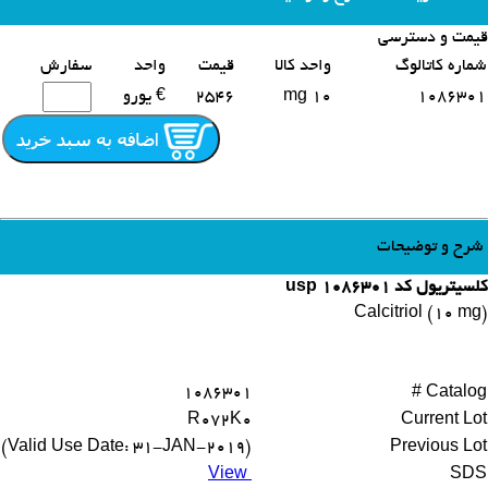
قیمت و دسترسی
محصولات مشابه
شماره کاتالوگ
واحد کالا
قیمت
واحد
سفارش
1086301
10 mg
2546
€ یورو
شرح و توضیحات
کلسیتریول کد 1086301 usp
Calcitriol (10 mg)
1086301
Catalog #
R072K0
Current Lot
(Valid Use Date: 31-JAN-2019)
Previous Lot
View
SDS