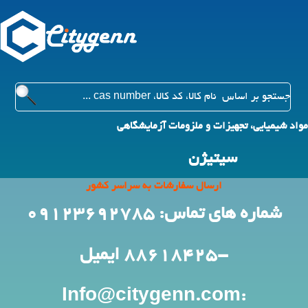
مواد شیمیایی، تجهیزات و ملزومات آزمایشگاهی
سیتیژن
ارسال سفارشات به سراسر کشور
شماره های تماس: 09123692785
-88618425
ایمیل
:Info@citygenn.com