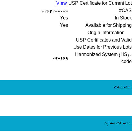
View
USP Certificate for Current Lot
32222-06-3
CAS#
Yes
In Stock
Yes
Available for Shipping
Origin Information
USP Certificates and Valid
Use Dates for Previous Lots
* Harmonized System (HS)
293629
code
مشخصات
محصلات مشابه