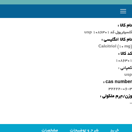
نام کالا :
کلسیتریول کد 1086301 usp
نام کالا انگلیسی :
Calcitriol (10 mg)
کد کالا :
1086301
کمپانی :
usp
cas number :
32222-06-3
وزن/جرم ملکولی :
-
خرید
شرح و توضیحات
مشخصات