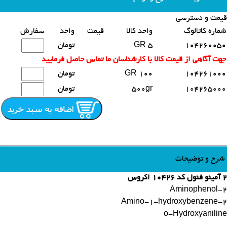
قیمت و دسترسی
محصولات مشابه
شماره کاتالوگ
واحد کالا
قیمت
واحد
سفارش
104260050
5 GR
تومان
جهت آگاهی از قیمت کالا با کارشناسان ما تماس حاصل فرمایید
104261000
100 GR
تومان
104265000
500gr
تومان
شرح و توضیحات
2 آمینو فنول کد 10426 اکروس
2-Aminophenol
2-Amino-1-hydroxybenzene
o-Hydroxyaniline