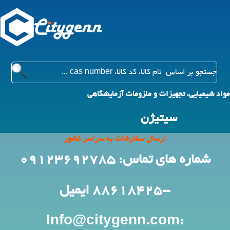
مواد شیمیایی، تجهیزات و ملزومات آزمایشگاهی
سیتیژن
ارسال سفارشات به سراسر کشور
شماره های تماس: 09123692785
-88618425
ایمیل
:Info@citygenn.com