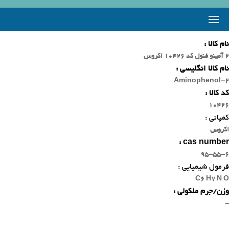
نام کالا :
2 آمینو فنول کد 10426 اکروس
نام کالا انگلیسی :
2-Aminophenol
کد کالا :
10426
کمپانی :
اکروس
cas number :
95-55-6
فرمول شیمیایی :
C6 H7 N O
وزن/جرم ملکولی :
-