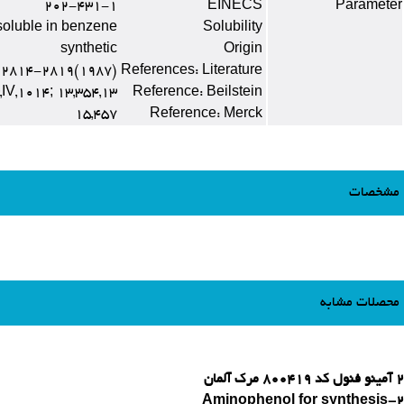
202-431-1
EINECS
Parameter
y soluble in benzene
Solubility
synthetic
Origin
, 2814-2819(1987).
References: Literature
13,I,143; 13,II,220; 13,III,991; 13,IV,1014; 13,354
Reference: Beilstein
15,457
Reference: Merck
مشخصات
محصلات مشابه
2 آمینو فنول کد 800419 مرک آلمان
2-Aminophenol for synthesis