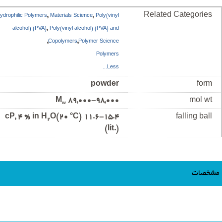
,
,
Related Categories
ydrophilic Polymers
Materials Science
Poly(vinyl
,
alcohol) (PVA)
Poly(vinyl alcohol) (PVA) and
,
,
Copolymers
Polymer Science
Polymers
Less...
powder
form
M
89,000-98,000
mol wt
w
O(20 °C)
11.6-15.4 cP, 4 % in H
falling ball
2
(lit.)
مشخصات