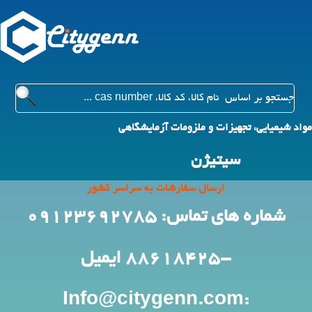
مواد شیمیایی، تجهیزات و ملزومات آزمایشگاهی
سیتیژن
ارسال سفارشات به سراسر کشور
شماره های تماس: 09123692785
-88618425
ایمیل
:Info@citygenn.com