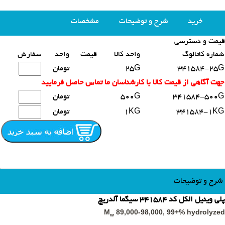
خرید
شرح و توضیحات
مشخصات
قیمت و دسترسی
محصولات مشابه
شماره کاتالوگ
واحد کالا
قیمت
واحد
سفارش
341584-25G
25G
تومان
جهت آگاهی از قیمت کالا با کارشناسان ما تماس حاصل فرمایید
341584-500G
500G
تومان
341584-1KG
1KG
تومان
شرح و توضیحات
پلی وینیل الکل کد 341584 سیگما آلدریچ
M
89,000-98,000, 99+% hydrolyzed
w