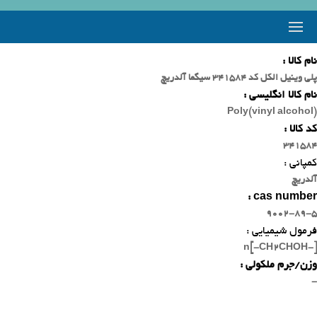
نام کالا :
پلی وینیل الکل کد 341584 سیگما آلدریچ
نام کالا انگلیسی :
Poly(vinyl alcohol)
کد کالا :
341584
کمپانی :
آلدریچ
cas number :
9002-89-5
فرمول شیمیایی :
[-CH2CHOH-]n
وزن/جرم ملکولی :
-