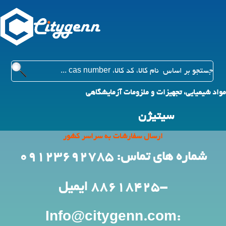
مواد شیمیایی، تجهیزات و ملزومات آزمایشگاهی
سیتیژن
ارسال سفارشات به سراسر کشور
شماره های تماس: 09123692785
-88618425
ایمیل
:Info@citygenn.com