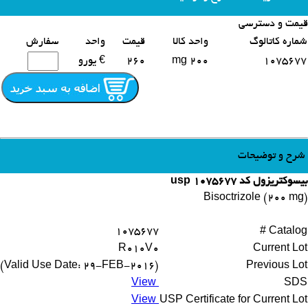
قیمت و دسترسی
محصولات مشابه
شماره کاتالوگ
واحد کالا
قیمت
واحد
سفارش
1075677
200 mg
260
€ یورو
شرح و توضیحات
بیسوکتریزول کد 1075677 usp
Bisoctrizole (200 mg)
1075677
Catalog #
R010V0
Current Lot
(Valid Use Date: 29-FEB-2016)
Previous Lot
View
SDS
View
USP Certificate for Current Lot