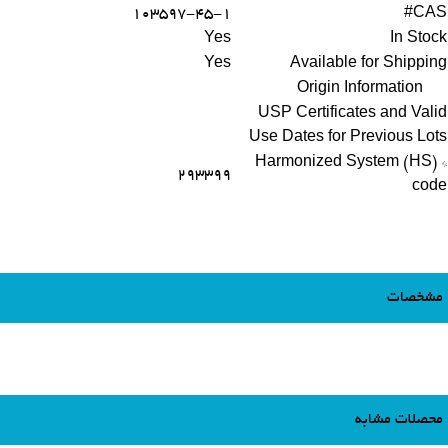
103597-45-1
CAS#
Yes
In Stock
Yes
Available for Shipping
Origin Information
USP Certificates and Valid
Use Dates for Previous Lots
* Harmonized System (HS)
293399
code
مشخصات
محصلات مشابه