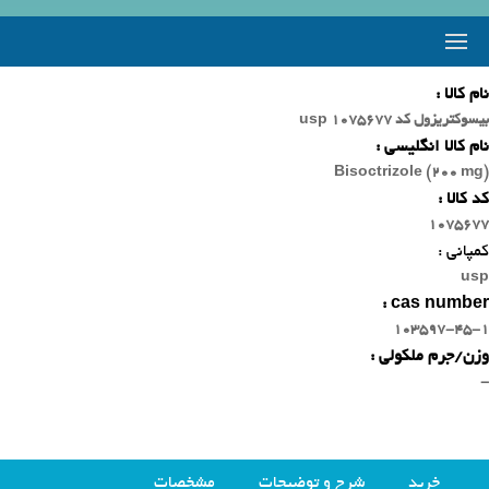
نام کالا :
بیسوکتریزول کد 1075677 usp
نام کالا انگلیسی :
Bisoctrizole (200 mg)
کد کالا :
1075677
کمپانی :
usp
cas number :
103597-45-1
وزن/جرم ملکولی :
-
خرید
شرح و توضیحات
مشخصات