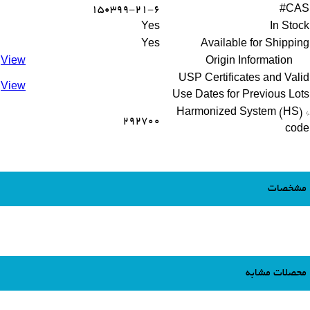
150399-21-6
CAS#
Yes
In Stock
Yes
Available for Shipping
View
Origin Information
USP Certificates and Valid
View
Use Dates for Previous Lots
* Harmonized System (HS)
292700
code
مشخصات
محصلات مشابه