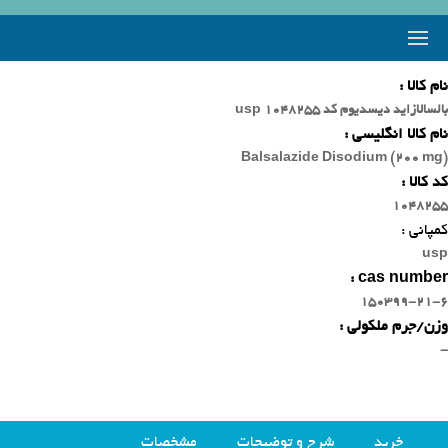
نام کالا :
بالسالازاید دیسدیوم کد 1048255 usp
نام کالا انگلیسی :
Balsalazide Disodium (200 mg)
کد کالا :
1048255
کمپانی :
usp
cas number :
150399-21-6
وزن/جرم ملکولی :
-
خرید
شرح و توضیحات
مشخصات