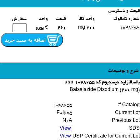
قیمت و دسترسی
محصولات مشابه
شماره کاتالوگ
واحد کالا
قیمت
واحد
سفارش
1048255
200 mg
260
€ یورو
شرح و توضیحات
بالسالازاید دیسدیوم کد 1048255 usp
Balsalazide Disodium (200 mg)
1048255
Catalog #
F0I275
Current Lot
N/A
Previous Lot
View
SDS
View
USP Certificate for Current Lot