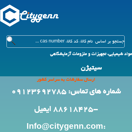
مواد شیمیایی، تجهیزات و ملزومات آزمایشگاهی
سیتیژن
ارسال سفارشات به سراسر کشور
شماره های تماس: 09123692785
-88618425
ایمیل
:Info@citygenn.com