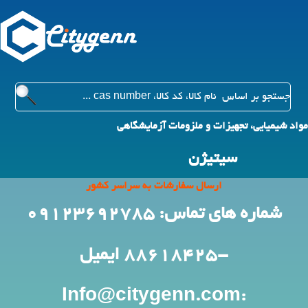
مواد شیمیایی، تجهیزات و ملزومات آزمایشگاهی
سیتیژن
ارسال سفارشات به سراسر کشور
شماره های تماس: 09123692785
-88618425
ایمیل
:Info@citygenn.com