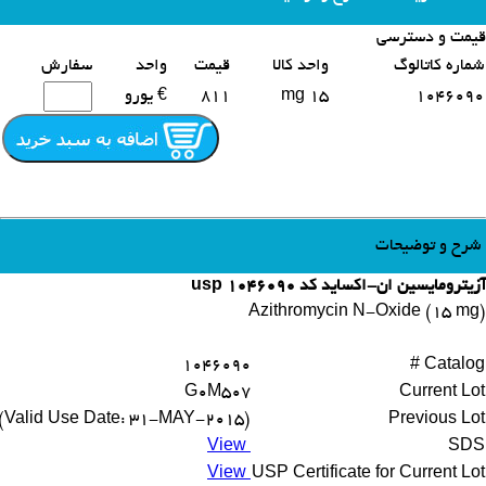
قیمت و دسترسی
محصولات مشابه
شماره کاتالوگ
واحد کالا
قیمت
واحد
سفارش
1046090
15 mg
811
€ یورو
شرح و توضیحات
آزیترومایسین ان-اکساید کد 1046090 usp
Azithromycin N-Oxide (15 mg)
1046090
Catalog #
G0M507
Current Lot
(Valid Use Date: 31-MAY-2015)
Previous Lot
View
SDS
View
USP Certificate for Current Lot