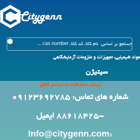
مواد شیمیایی، تجهیزات و ملزومات آزمایشگاهی
سیتیژن
ارسال سفارشات به سراسر کشور
شماره های تماس: 09123692785
-88618425
ایمیل
:Info@citygenn.com