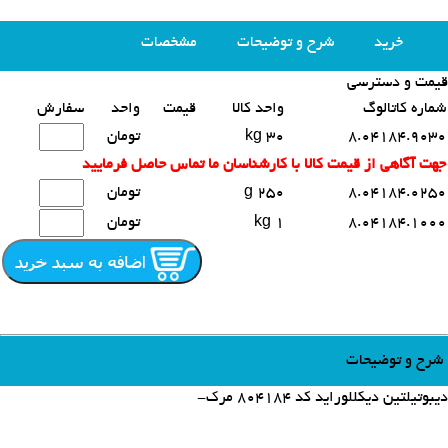
خرید
شرح و توضیحات
مشخصات
قیمت و دسترسی
محصولات مشابه
شماره کاتالوگ
واحد کالا
قیمت
واحد
سفارش
8.04184.9030
30 kg
تومان
جهت آگاهی از قیمت کالا با کارشناسان ما تماس حاصل فرمایید
8.04184.0250
250 g
تومان
8.04184.1000
1 kg
تومان
شرح و توضیحات
دیبوتیلتین دیکللوراید کد 804184 مرک-