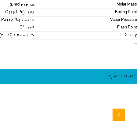
303.85 g/mol
Molar Mass
148 °C (16 hPa)
Boiling Point
0.0016 hPa (25 °C)
Vapor Pressure
>100 °C
Flash Point
1.37 - 1.40 g/cm3 (20 °C)
Density
-
محصلات مشابه
v