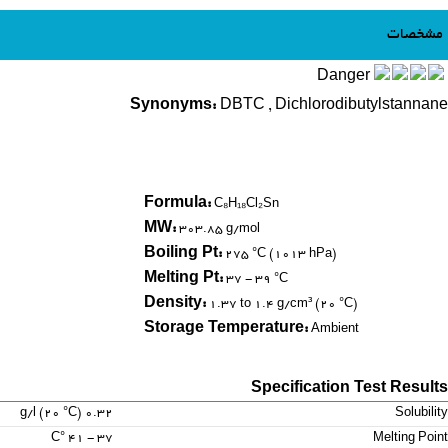
مشخصات
Danger
Synonyms:
DBTC
,
Dichlorodibutylstannane
Formula:
C₈H₁₈Cl₂Sn
MW:
303.85 g/mol
Boiling Pt:
275 °C (1013 hPa)
Melting Pt:
37 - 39 °C
Density:
1.37 to 1.4 g/cm³ (20 °C)
Storage Temperature:
Ambient
Specification Test Results
0.32 g/l (20 °C)
Solubility
37 - 41 °C
Melting Point