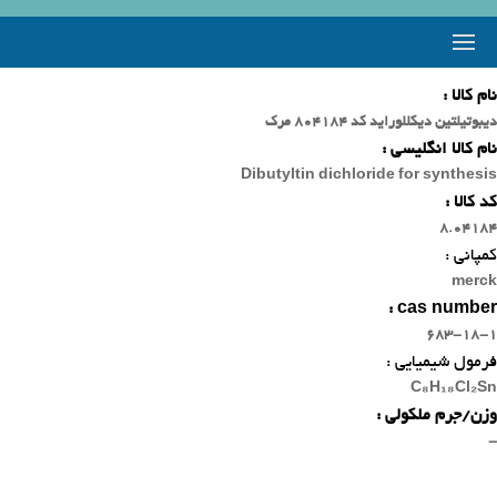
نام کالا :
دیبوتیلتین دیکللوراید کد 804184 مرک
نام کالا انگلیسی :
Dibutyltin dichloride for synthesis
کد کالا :
8.04184
کمپانی :
merck
cas number :
683-18-1
فرمول شیمیایی :
C₈H₁₈Cl₂Sn
وزن/جرم ملکولی :
-