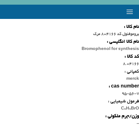
نام کالا :
بروموفنول کد 804166 مرک
نام کالا انگلیسی :
Bromophenol for synthesis
کد کالا :
8.04166
کمپانی :
merck
cas number :
95-56-7
فرمول شیمیایی :
C₆H₅BrO
وزن/جرم ملکولی :
-