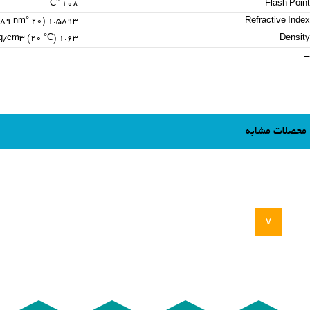
108 °C
Flash Point
1.5893 (20 °C, 589 nm)
Refractive Index
1.63 g/cm3 (20 °C)
Density
-
محصلات مشابه
v