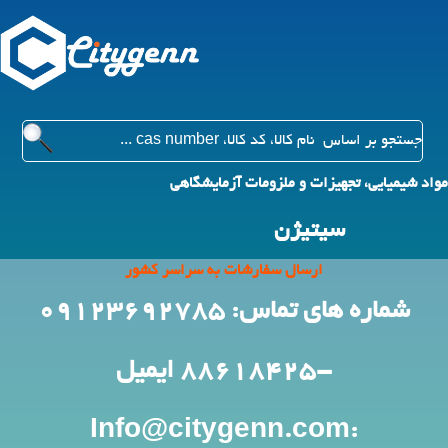
مواد شیمیایی، تجهیزات و ملزومات آزمایشگاهی
سیتیژن
ارسال سفارشات به سراسر کشور
شماره های تماس: 09123692785
-88618425
ایمیل
:Info@citygenn.com