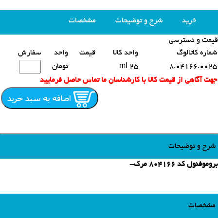
خرید
شرح و توضیحات
مشخصات
قیمت و دسترسی
محصولات مشابه
شماره کاتالوگ
واحد کالا
قیمت
واحد
سفارش
8.04166.0025
25 ml
تومان
جهت آگاهی از قیمت کالا با کارشناسان ما تماس حاصل فرمایید
شرح و توضیحات
بروموفنول کد 804166 مرک-
مشخصات