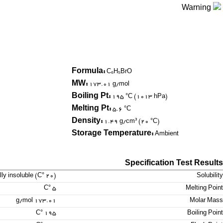
Warning
Formula:
C₆H₅BrO
MW:
173.01 g/mol
Boiling Pt:
195 °C (1013 hPa)
Melting Pt:
5.6 °C
Density:
1.49 g/cm³ (20 °C)
Storage Temperature:
Ambient
Specification Test Results
(20 °C) practically insoluble
Solubility
5 °C
Melting Point
173.01 g/mol
Molar Mass
195 °C
Boiling Point