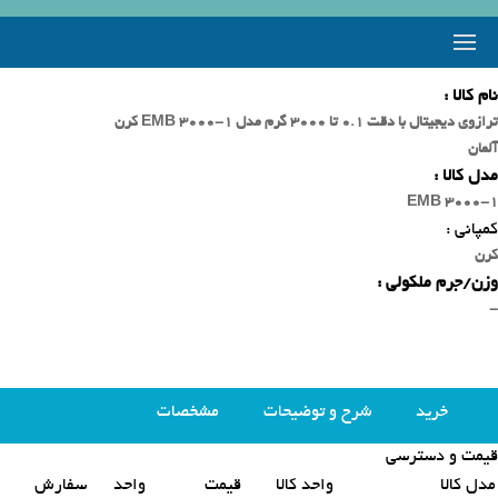
نام کالا :
ترازوی دیجیتال با دقت 0.1 تا 3000 گرم مدل EMB 3000-1 کرن
آلمان
مدل کالا :
EMB 3000-1
کمپانی :
کرن
وزن/جرم ملکولی :
-
خرید
شرح و توضیحات
مشخصات
قیمت و دسترسی
محصولات مشابه
مدل کالا
واحد کالا
قیمت
واحد
سفارش