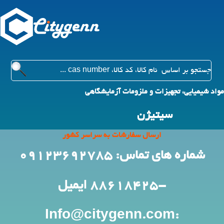
مواد شیمیایی، تجهیزات و ملزومات آزمایشگاهی
سیتیژن
ارسال سفارشات به سراسر کشور
شماره های تماس: 09123692785
-88618425
ایمیل
:Info@citygenn.com