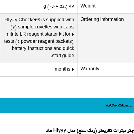
Weight
64 g (2.25 oz.)
Ordering Information
HI707 Checker® is supplied with
(2) sample cuvettes with caps,
nitrite LR reagent starter kit for 6
tests (6 powder reagent packets),
battery, instructions and quick
start guide.
Warranty
6 months
محصلات مشابه
چکر نیترات کالریمتر (رنگ سنج) مدل HI764 هانا