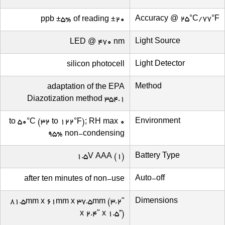
Accuracy @ 25°C/77°F
±20 ppb ±5% of reading
Light Source
LED @ 470 nm
Light Detector
silicon photocell
Method
adaptation of the EPA
Diazotization method 354.1
Environment
0 to 50°C (32 to 122°F); RH max
95% non-condensing
Battery Type
(1) 1.5V AAA
Auto-off
after ten minutes of non-use
Dimensions
81.5mm x 61mm x 37.5mm (3.2"
x 2.4" x 1.5”)