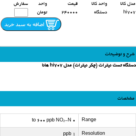
مدل کالا
واحد کالا
قیمت
واحد
سفارش
hi707
دستگاه
240000
تومان
شرح و توضیحات
دستگاه تست نیترات (چکر نیترات) مدل hi707 هانا
مشخصات
Range
0 to 600 ppb NO₂-N
Resolution
1 ppb