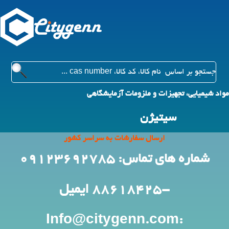
مواد شیمیایی، تجهیزات و ملزومات آزمایشگاهی
سیتیژن
ارسال سفارشات به سراسر کشور
شماره های تماس: 09123692785
-88618425
ایمیل
:Info@citygenn.com