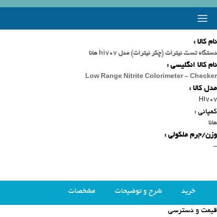
نام کالا :
دستگاه تست نیترات (چکر نیترات) مدل hi707 هانا
نام کالا انگلیسی :
Low Range Nitrite Colorimeter – Checker
مدل کالا :
HI707
کمپانی :
هانا
وزن/جرم ملکولی :
-
خرید
شرح و توضیحات
مشخصات
قیمت و دسترسی
محصولات مشابه