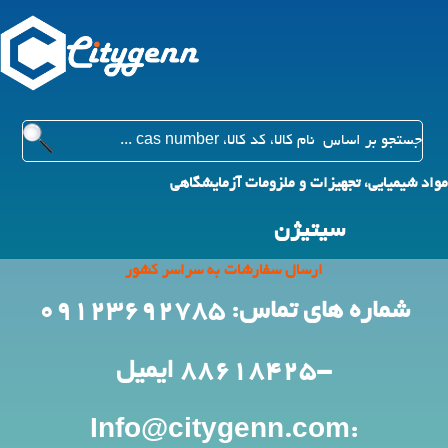
مواد شیمیایی، تجهیزات و ملزومات آزمایشگاهی
سیتیژن
ارسال سفارشات به سراسر کشور
شماره های تماس: 09123692785
-88618425
ایمیل
:Info@citygenn.com