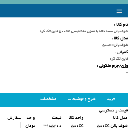
نام کالا :
شوف بالن -سه خانه با همزن مغناطیسی 500cc فاین تک کره
مدل کالا :
شوف بالن500cc
کمپانی :
فاین تک کره
وزن/جرم ملکولی :
-
خرید
شرح و توضیحات
مشخصات
قیمت و دسترسی
محصولات مشابه
مدل کالا
واحد کالا
قیمت
واحد
سفارش
شوف بالن 500cc
500cc
3985300
تومان