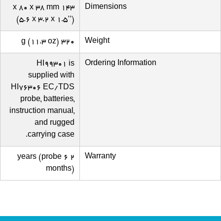
Dimensions
143 x 80 x 38 mm
(5.6 x 3.2 x 1.5’’)
Weight
320 g (11.3 oz)
Ordering Information
HI99301 is
supplied with
HI76306 EC/TDS
probe, batteries,
instruction manual,
and rugged
carrying case.
Warranty
2 years (probe 6
months)