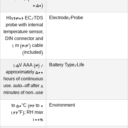
0.50)
Electrode/Probe
HI76306 EC/TDS
probe with internal
temperature sensor,
DIN connector and
1 m (3.3’) cable
(included)
Battery Type/Life
1.5V AAA (3) /
approximately 500
hours of continuous
use. auto-off after 8
minutes of non-use
Environment
0 to 50°C (32 to
122°F); RH max
100%