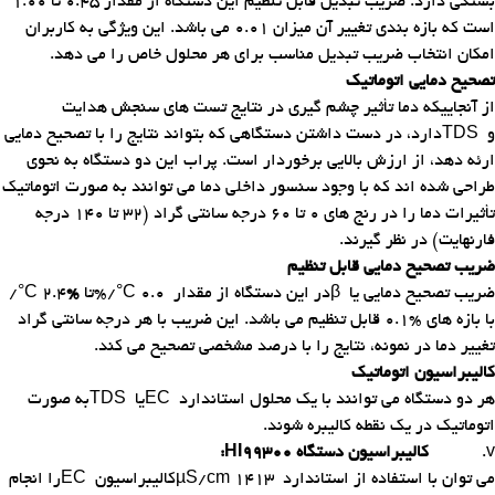
بستگی دارد. ضریب تبدیل قابل تنظیم این دستگاه از مقدار 0.45 تا 1.00
است که بازه بندی تغییر آن میزان 0.01 می باشد. این ویژگی به کاربران
امکان انتخاب ضریب تبدیل مناسب برای هر محلول خاص را می دهد
.
تصحیح دمایی اتوماتیک
از آنجاییکه دما تأثیر چشم گیری در نتایج تست های سنجش هدایت
و
TDS
دارد، در دست داشتن دستگاهی که بتواند نتایج را با تصحیح دمایی
ارئه دهد، از ارزش بالایی برخوردار است. پراب این دو دستگاه به نحوی
طراحی شده اند که با وجود سنسور داخلی دما می توانند به صورت اتوماتیک
تأثیرات دما را در رنج های 0 تا 60 درجه سانتی گراد (32 تا 140 درجه
فارنهایت) در نظر گیرند
.
ضریب تصحیح دمایی قابل تنظیم
ضریب تصحیح دمایی یا
β
در این دستگاه از مقدار
%/°C 0.0
تا
%
/°C 2.4
با بازه های %0.1 قابل تنظیم می باشد. این ضریب با هر درجه سانتی گراد
تغییر دما در نمونه، نتایج را با درصد مشخصی تصحیح می کند
.
کالیبراسیون اتوماتیک
هر دو دستگاه می توانند با یک محلول استاندارد
EC
یا
TDS
به صورت
اتوماتیک در یک نقطه کالیبره شوند
.
v.
کالیبراسیون دستگاه
HI99300
:
می توان با استفاده از استاندارد
µS/cm 1413
کالیبراسیون
EC
را انجام