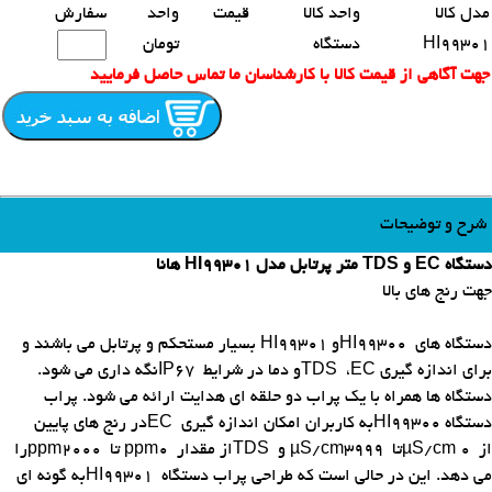
مدل کالا
واحد کالا
قیمت
واحد
سفارش
HI99301
دستگاه
تومان
جهت آگاهی از قیمت کالا با کارشناسان ما تماس حاصل فرمایید
شرح و توضیحات
دستگاه EC و TDS متر پرتابل مدل HI99301 هانا
جهت رنج های بالا
دستگاه های
HI99300
و
HI99301
بسیار مستحکم و پرتابل می باشند و
برای اندازه گیری
EC
،
TDS
و دما در شرایط
IP67
نگه داری می شود.
دستگاه ها همراه با یک پراب دو حلقه ای هدایت ارائه می شود. پراب
دستگاه
HI99300
به کاربران امکان اندازه گیری
EC
در رنج های پایین
از
µS/cm 0
تا
µS/cm3999
و
TDS
از مقدار
ppm0
تا
ppm2000
را
می دهد. این در حالی است که طراحی پراب دستگاه
HI99301
به گونه ای