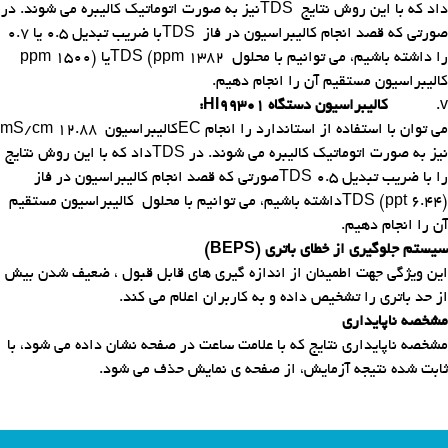
داد که با این روش نتایج
TDS
نیز به صورت اتوماتیک کالیبره می شوند. در
صورتی که قصد انجام کالیبراسیون در فاز
TDS
با ضریب تبدیل 0.5 یا 0.7
را داشته باشیم، می توانیم با محلول
TDS (ppm 1382
یا
ppm 1500)
کالیبراسیون مستقیم آن را انجام دهیم
.
v.
کالیبراسیون دستگاه
HI99301
:
می توان با استفاده از استاندارد
را انجام
EC
کالیبراسیون
mS/cm 12.88
نیز به صورت اتوماتیک کالیبره می شوند. در
TDS
داد که با این روش نتایج
را
با ضریب تبدیل 0.5
TDS
صورتی که قصد انجام کالیبراسیون در فاز
TDS (ppt 6.44)
داشته باشیم، می توانیم با محلول
کالیبراسیون مستقیم
آن را انجام دهیم
.
سیستم جلوگیری از خطای باتری
(BEPS)
این ویژگی جهت اطمینان از اندازه گیری های قابل قبول ، ضعیف شدن بیش
از حد باتری را تشخیص داده و به کاربران اعلام می کند
.
مشخصه ناپایداری
مشخصه ناپایداری نتایج که با علامت ساعت در صفحه نشان داده می شود، با
ثابت شده نتیجه آزمایش، از صفحه ی نمایش حذف می شود
.