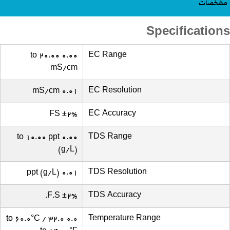
مشخصات
Specifications
EC Range
0.00 to 20.00
mS/cm
EC Resolution
0.01 mS/cm
EC Accuracy
±2% FS
TDS Range
0.00 to 10.00 ppt
(g/L)
TDS Resolution
0.01 ppt (g/L)
TDS Accuracy
±2% F.S.
Temperature Range
0.0 to 60.0°C / 32.0