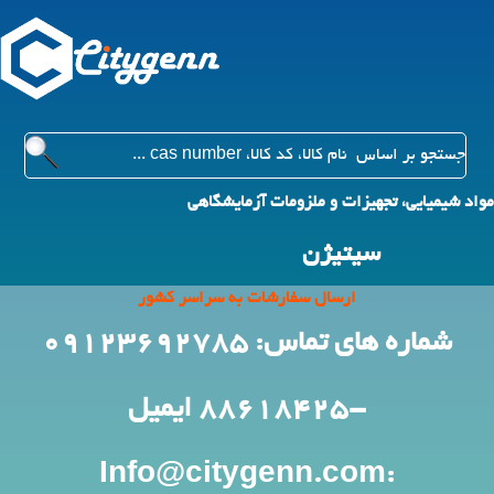
مواد شیمیایی، تجهیزات و ملزومات آزمایشگاهی
سیتیژن
ارسال سفارشات به سراسر کشور
شماره های تماس: 09123692785
-88618425
ایمیل
:Info@citygenn.com