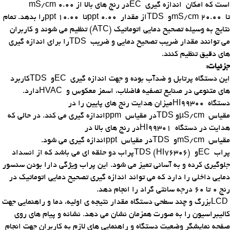
است که امکان اندازه گیری
EC
در رنج های بالا از
mS/cm 0.00
تا
mS/cm 20.00
و
TDS
از مقدار
ppt 0.00
تا
ppt 10.00
را بدهد. تمام
نتایج به وسیله تصحیح دمایی اتوماتیک
(ATC)
تنظیم می شوند و کاربران
می توانند مقدار ضریب تصحیح دمایی و ضریب
TDS
را برای اندازه گیری
های دقیق تنظیم کنند
.
جزئیات
:
این دستگاه پرتابل و ضدآب بوده و جهت اندازه گیری
EC
و
TDS
کاربرد
های متنوعی در صنایع تصفیه فاضلاب، اسمز معکوس و
HVAC
دارد.
دستگاه
HI99300
میزان هدایت رنج های پایین را در
مقیاس
µS/cm
و
TDS
در مقیاس
ppm
اندازه گیری می کند. در حالی که
هدایت در دستگاه
HI99301
در رنج های بالا در
مقیاس
mS/cm
و
TDS
در مقیاس
ppt
اندازه گیری می شود.
پراب
EC
و
TDS (HI76306)
پراب دو حلقه ای می باشد که از انسداد
جلوگیری کرده و به آسانی تمیز می شود. این پراب ویژگی دارا بودن سنسور
دمایی داخلی را دارد که می تواند اندازه گیری تصحیح دمایی اتوماتیک در
رنج 0 تا 60 درجه سانتی گراد را انجام دهد
.
LCD
بزرگ و چند سطحی دستگاه مقدار نتیجه ی اولیه، دما و راهنمایی جهت
کالیبراسیون را به صورت همزمان نشان می دهد. نشانه و پیام های روی
صفحه نمایشگر وضعیت دستگاه و راهنمایی های لازم به کاربران جهت انجام