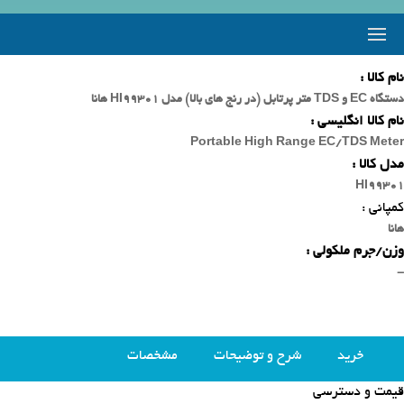
نام کالا :
دستگاه EC و TDS متر پرتابل (در رنج های بالا) مدل HI99301 هانا
نام کالا انگلیسی :
Portable High Range EC/TDS Meter
مدل کالا :
HI99301
کمپانی :
هانا
وزن/جرم ملکولی :
-
خرید
شرح و توضیحات
مشخصات
قیمت و دسترسی
محصولات مشابه