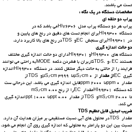
تست می باشند
.
مشخصات دستگاه در یک نگاه
:
پراب دو حلقه ای
پراب هر دو دستگاه پراب مدل
HI76306
می باشد که در
دستگاه
HI99300
برای انجام تست های دقیق در رنج های پایین و
در
HI99301
برای سنجش
EC
و
TDS
در رنج های بالا کاربرد دارد
.
دو حالت اندازه گیری
دستگاه های
HI99300
و
HI99301
دارای دو حالت اندازه گیری مختلف
هستند
: EC
و
TDS.
کاربران با فشردن دکمه
MODE
به راحتی می توانند
فرایند را از حالتی به حالت دیگر منتقل کنند. در دستگاه
HI99300
اندازه
گیری
EC
از مقدار
از
µS/cm 0
تا
µS/cm 3999
و
TDS
از
مقدار
ppm 0
تا
ppm 2000
قابل اندازه گیری می باشد. این درحالی ست
که دستگاه
HI99301
مقدار
EC
را از رنج
mS/cm 0.00
تا
mS/cm 20.00
و
TDS
از مقدار
ppt 0.00
تا
ppt 10.00
اندازه گیری
می کند
.
ضریب تبدیل قابل تنظیم
TDS
مقدار
TDS
در محلول های آبی نسبت مستقیمی بر میزان هدایت آن دارد.
نسبت بین این دو پارامتر به محلولی که اندازه گیری روی آن انجام می شود،