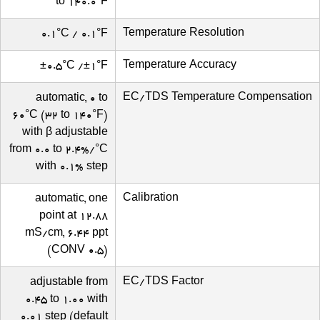
to 140.0°F
Temperature Resolution
0.1°C / 0.1°F
Temperature Accuracy
±0.5°C /±1°F
EC/TDS Temperature Compensation
automatic, 0 to
60°C (32 to 140°F)
with β adjustable
from 0.0 to 2.4%/°C
with 0.1% step
Calibration
automatic, one
point at 12.88
mS/cm, 6.44 ppt
(CONV 0.5)
EC/TDS Factor
adjustable from
0.45 to 1.00 with
0.01 step (default