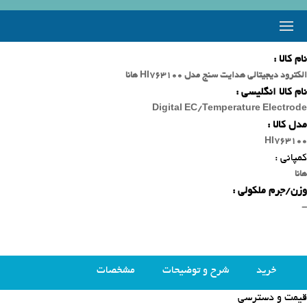
نام کالا :
الکترود دیجیتالی هدایت سنج مدل HI763100 هانا
نام کالا انگلیسی :
Digital EC/Temperature Electrode
مدل کالا :
HI763100
کمپانی :
هانا
وزن/جرم ملکولی :
-
خرید
شرح و توضیحات
مشخصات
قیمت و دسترسی
محصولات مشابه