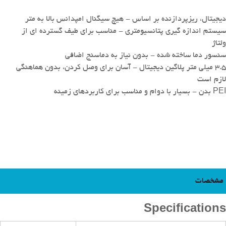
دیجیتال، ریزپردازنده بر اساس - هیچ سیگنال امپدانس بالا به متر
سیستم اندازه گیری پتانسیومتری - مناسب برای طیف گسترده ای از
ولتاژ
سنسور دما ساخته شده - بدون نیاز به دماسنج اضافی
3.5 میلی متر پلاگین دیجیتال - آسان برای وصل کردن، بدون هماهنگی
لازم است
PEI بدن - بسیار با دوام و مناسب برای کاربردهای زمینه
مشخصات
Specifications