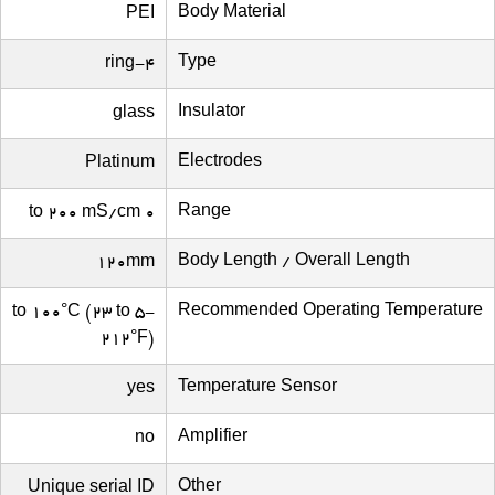
Body Material
PEI
Type
4-ring
Insulator
glass
Electrodes
Platinum
Range
0 to 200 mS/cm
Body Length / Overall Length
120mm
Recommended Operating Temperature
-5 to 100°C (23 to
212°F)
Temperature Sensor
yes
Amplifier
no
Other
Unique serial ID