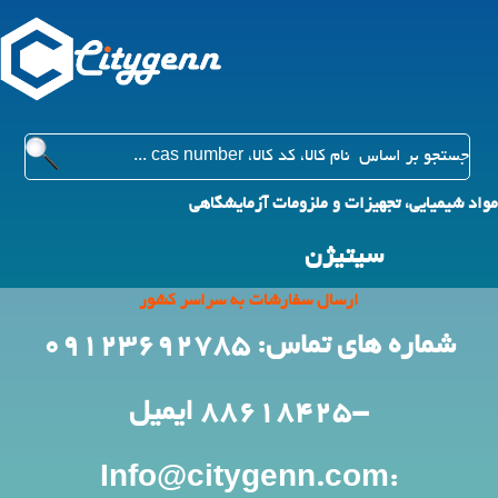
مواد شیمیایی، تجهیزات و ملزومات آزمایشگاهی
سیتیژن
ارسال سفارشات به سراسر کشور
شماره های تماس: 09123692785
-88618425
ایمیل
:Info@citygenn.com