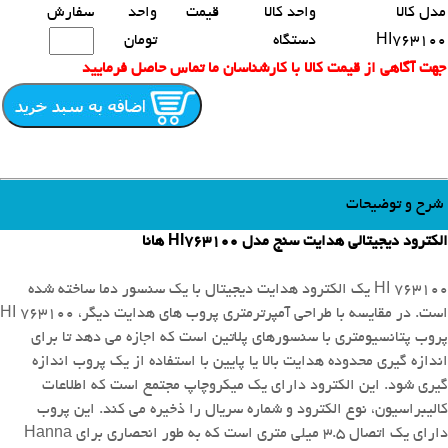
مدل کالا
واحد کالا
قیمت
واحد
سفارش
HI763100
دستگاه
تومان
جهت آگاهی از قیمت کالا با کارشناسان ما تماس حاصل فرمایید
شرح و توضیحات
الکترود دیجیتالی هدایت سنج مدل HI763100 هانا
HI 763100 یک الکترود هدایت دیجیتال با یک سنسور دما ساخته شده
است.
در مقایسه با طراحی آمپرترمتری پروب های هدایت دیگر، HI 763100
پروب پتانسیومتری با سنسورهای پلاتین است که اجازه می دهد تا برای
اندازه گیری محدوده هدایت بالا یا پایین با استفاده از یک پروب اندازه
گیری شود.
این الكترود دارای یک میکروچاپ مجتمع است كه اطلاعات
کالیبراسیون، نوع الکترود و شماره سریال را ذخیره می كند.
این پروب
دارای یک اتصال 3.5 میلی متری است که به طور انحصاری برای Hanna