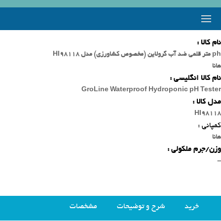
نام کالا :
ph متر قلمی ضد آب گرولاین (مخصوص کشاورزی) مدل HI98118
هانا
نام کالا انگلیسی :
GroLine Waterproof Hydroponic pH Tester
مدل کالا :
HI98118
کمپانی :
هانا
وزن/جرم ملکولی :
-
خرید
شرح و توضیحات
مشخصات