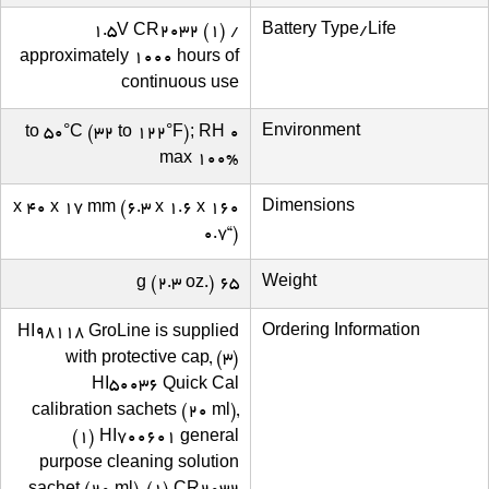
Battery Type/Life
1.5V CR2032 (1) /
approximately 1000 hours of
continuous use
Environment
0 to 50°C (32 to 122°F); RH
max 100%
Dimensions
160 x 40 x 17 mm (6.3 x 1.6 x
0.7“)
Weight
65 g (2.3 oz.)
Ordering Information
HI98118 GroLine is supplied
with protective cap, (3)
HI50036 Quick Cal
calibration sachets (20 ml),
(1) HI700601 general
purpose cleaning solution