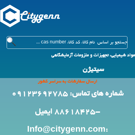
مواد شیمیایی، تجهیزات و ملزومات آزمایشگاهی
سیتیژن
ارسال سفارشات به سراسر کشور
شماره های تماس: 09123692785
-88618425
ایمیل
:Info@citygenn.com