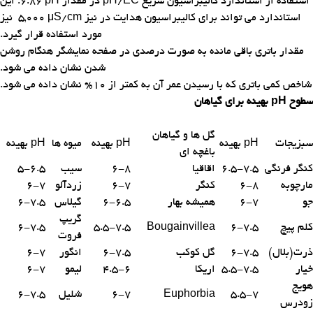
استفاده از استاندارد کالیبراسیون سریع
pH/EC
در مقدار
pH
6.86. این
استاندارد می تواند برای کالیبراسیون هدایت در نیز
5,000 μS/cm
نیز
مورد استفاده قرار گیرد.
مقدار باتری باقی مانده به صورت درصدی در صفحه نمایشگر هنگام روشن
شدن نشان داده می شود.
شاخص کمی باتری که با رسیدن عمر آن به کمتر از 10% نشان داده می شود.
سطوح
pH
بهینه برای گیاهان
گل ها و گیاهان
سبزیجات
pH
بهینه
pH
بهینه
میوه ها
pH
بهینه
باغچه ای
کنگر فرنگی
6.5-7.5
اقاقیا
6-8
سیب
5-6.5
مارچوبه
6-8
کنگر
6-7
زردآلو
6-7
جو
6-7
همیشه بهار
6-6.5
گیلاس
6-7.5
گریپ
کلم پیچ
6-7.5
Bougainvillea
5.5-7.5
6-7.5
فروت
ذرت(بلال)
6-7.5
گل کوکب
6-7.5
انگور
6-7
خیار
5.5-7.5
اریکا
4.5-6
لیمو
6-7
هویج
5.5-7
Euphorbia
6-7
شلیل
6-7.5
زودرس