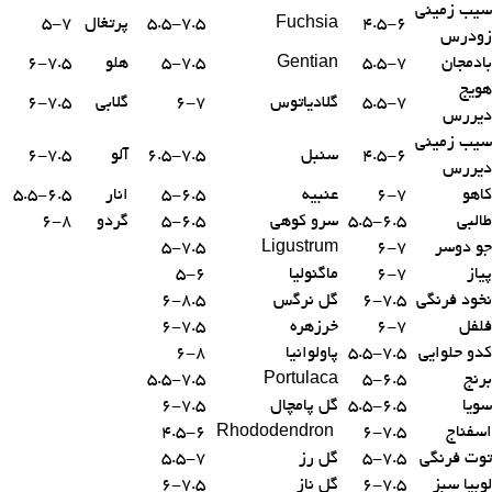
سیب زمینی
4.5-6
Fuchsia
5.5-7.5
پرتغال
5-7
زودرس
بادمجان
5.5-7
Gentian
5-7.5
هلو
6-7.5
هویج
5.5-7
گلادیاتوس
6-7
گلابی
6-7.5
دیررس
سیب زمینی
4.5-6
سنبل
6.5-7.5
آلو
6-7.5
دیررس
کاهو
6-7
عنبیه
5-6.5
انار
5.5-6.5
طالبی
5.5-6.5
سرو کوهی
5-6.5
گردو
6-8
جو دوسر
6-7
Ligustrum
5-7.5
پیاز
6-7
ماگنولیا
5-6
نخود فرنگی
6-7.5
گل نرگس
6-8.5
فلفل
6-7
خرزهره
6-7.5
کدو حلوایی
5.5-7.5
پاولوانیا
6-8
برنج
5-6.5
Portulaca
5.5-7.5
سویا
5.5-6.5
گل پامچال
6-7.5
اسفناج
6-7.5
Rhododendron
4.5-6
توت فرنگی
5-7.5
گل رز
5.5-7
لوبیا سبز
6-7.5
گل ناز
6-7.5