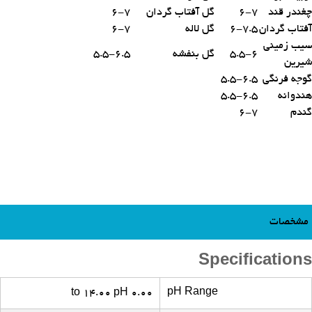
چغندر قند
6-7
گل آفتاب گردان
6-7
آفتاب گردان
6-7.5
گل لاله
6-7
سیب زمینی
5.5-6
گل بنفشه
5.5-6.5
شیرین
گوجه فرنگی
5.5-6.5
هندوانه
5.5-6.5
گندم
6-7
مشخصات
Specifications
pH Range
0.00 to 14.00 pH