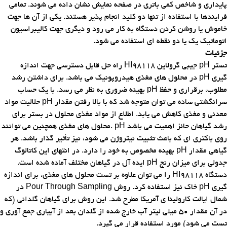
پایداری و شاخص کمی باتری در صفحه نمایش نشان داده می شوند. تمامی
فرایندها با استفاده از تنها دو کلید انجام پذیر هستند. یکی از آن ها جهت
خاموش یا روشن کردن دستگاه به کار می رود و دیگری جهت کالیبراسیون
اتوماتیک یک یا دو نقطه ای استفاده می شود
.
جزئیات
تستر
pH
جیبی گرولاین
HI98118
راه حل قابل دسترسی جهت اندازه
گیری
pH
در محلول های مغذی هیدروپونیک می باشد. برای داشتن رشد
مطلوب، برقراری و حفظ
pH
بهینه ضروری به نظر می رسد. با یک حساب
سرانگشتی ساده می توان متوجه شد که با بالا رفتن مقدار
pH
حلالیت مواد
معدنی و مغذی کاهش می یابد. اطلاع از مواد مغذی محلول در بستر برای
رشد گیاهان حائز اهمیت می باشد
. pH
محلول های مغذی همچنین می توانند
روی باکتری ای که باعث تثبیت نیتروژن می شود، نیز تأثیر گذار باشد. هر
گیاهی مقدار
pH
بهینه مخصوص به خود را دارد. در انتهای این کاتالوگ
جدولی برای میزان رنج
pH
ایده آل در گیاهان مختلف آماده شده است
.
دستگاه
HI98118
را می توان علاوه بر تست محلول های مغذی، برای اندازه
گیری
pH
خاک نیز استفاده کرد. روش
Pour Through Sampling
در
شمال ایالت کارولینا ی آمریکا مطرح شد. این روش برای گیاهان گلدانی (که
در آن مقدار 50 میلی لیتر آب خارج شده از گلدان بعد از آبیاری جمع آوری و
تست می شود) مورد استفاده قرار می گیرد
.