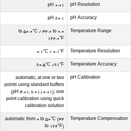
pH Resolution
0.01 pH
pH Accuracy
±0.1 pH
Temperature Range
0.0 to 50.0°C / 32.0 to
122.0°F
Temperature Resolution
0.1°C / 0.1°F
Temperature Accuracy
±0.5°C /±1°F
pH Calibration
automatic, at one or two
points using standard buffers
(pH 4.01, 7.01,10.01); one
point calibration using quick
calibration solution
Temperature Compensation
automatic from 0 to 50°C (32
to 122°F)