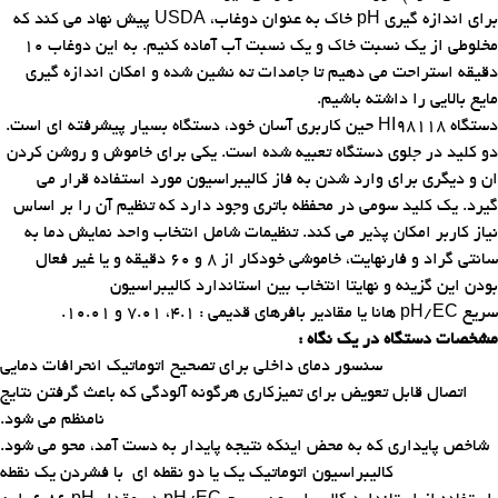
برای اندازه گیری
pH
خاک به عنوان دوغاب،
USDA
پیش نهاد می کند که
مخلوطی از یک نسبت خاک و یک نسبت آب آماده کنیم. به این دوغاب 10
دقیقه استراحت می دهیم تا جامدات ته نشین شده و امکان اندازه گیری
مایع بالایی را داشته باشیم
.
دستگاه
HI98118
حین کاربری آسان خود، دستگاه بسیار پیشرفته ای است.
دو کلید در جلوی دستگاه تعبیه شده است. یکی برای خاموش و روشن کردن
ان و دیگری برای وارد شدن به فاز کالیبراسیون مورد استفاده قرار می
گیرد. یک کلید سومی در محفظه باتری وجود دارد که تنظیم آن را بر اساس
نیاز کاربر امکان پذیر می کند. تنظیمات شامل انتخاب واحد نمایش دما به
سانتی گراد و فارنهایت، خاموشی خودکار از 8 و 60 دقیقه و یا غیر فعال
بودن این گزینه و نهایتا انتخاب بین استاندارد کالیبراسیون
سریع
pH/EC
هانا یا مقادیر بافرهای قدیمی : 4.1، 7.01 و 10.01
.
مشخصات دستگاه در یک نگاه
:
سنسور دمای داخلی برای تصحیح اتوماتیک انحرافات دمایی
اتصال قابل تعویض برای تمیزکاری هرگونه آلودگی که باعث گرفتن نتایج
نامنظم می شود.
شاخص پایداری که به محض اینکه نتیجه پایدار به دست آمد، محو می شود.
کالیبراسیون اتوماتیک یک یا دو نقطه ای با فشردن یک نقطه