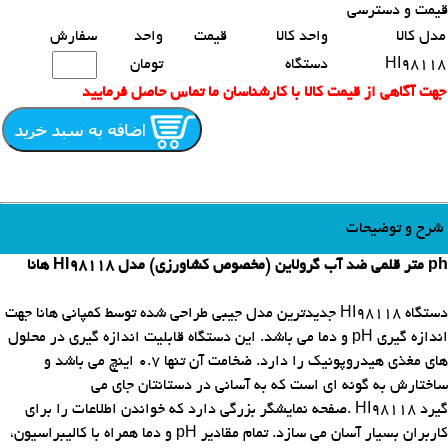
قیمت و دسترسی
محصولات مشابه
مدل کالا
واحد کالا
قیمت
واحد
سفارش
HI98118
دستگاه
تومان
جهت آگاهی از قیمت کالا با کارشناسان ما تماس حاصل فرمایید
شرح و توضیحات
ph متر قلمی ضد آب گرولاین (مخصوص کشاورزی) مدل HI98118 هانا
دستگاه
HI98118
جدیدترین مدل جیبی طراحی شده توسط کمپانی هانا جهت
اندازه گیری
pH
و دما می باشد. این دستگاه قابلیت اندازه گیری در محلول
های مغذی هیدروپونیک را دارد. ضخامت آن تنها 0.7 اینچ می باشد و
ساختارش به گونه ای است که به آسانی در دستانتان جای می
گیرد
. HI98118
صفحه نمایشگر بزرگی دارد که خواندن اطلاعات را برای
کاربران بسیار آسان می سازد. تمام مقادیر
pH
و دما همراه با کالیبراسیون،