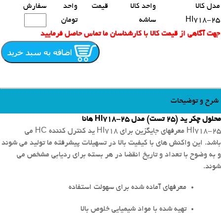
مدل کالا
واحد کالا
قیمت
واحد
سفارش
HI718-25
ساشه
تومان
جهت آگاهی از قیمت کالا با کارشناسان ما تماس حاصل فرمایید
شرح و توضیحات
محلول چکر ید (25 تست) مدل HI718-25 هانا
HI718-25 معرفهای جایگزین برای HI718 ید کنترل کننده HC می
باشد.
این واکنش های با کیفیت بالا در تسهیلات پیشرفته ما تولید می شوند
و به وضوح با تعداد و تاریخ انقضا در هر بسته برای ردیابی مشخص می
شوند.
معرفهای آماده شده برای سهولت استفاده
تهیه شده با مواد شیمیایی خلوص بالا