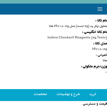
نام کالا :
محلول چکر ید (25 تست) مدل HI718-25 هانا
نام کالا انگلیسی :
Iodine Checker® Reagents (25 Tests)
مدل کالا :
HI718-25
کمپانی :
هانا
وزن/جرم ملکولی :
-
خرید
شرح و توضیحات
مشخصات
قیمت و دسترسی
محصولات مشابه