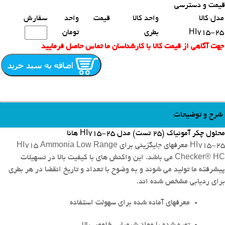
قیمت و دسترسی
محصولات مشابه
مدل کالا
واحد کالا
قیمت
واحد
سفارش
HI715-25
بطری
تومان
جهت آگاهی از قیمت کالا با کارشناسان ما تماس حاصل فرمایید
شرح و توضیحات
محلول چکر آمونیاک (25 تست) مدل HI715-25 هانا
HI715-25 معرفهای جایگزینی برای HI715 Ammonia Low Range
Checker® HC می باشد.
این واکنش های با کیفیت بالا در تسهیلات
پیشرفته ما تولید می شوند و به وضوح با تعداد و تاریخ انقضا در هر بطری
برای ردیابی مشخص شده اند.
معرفهای آماده شده برای سهولت استفاده
تهیه شده با مواد شیمیایی خلوص بالا