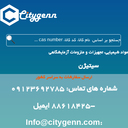
مواد شیمیایی، تجهیزات و ملزومات آزمایشگاهی
سیتیژن
ارسال سفارشات به سراسر کشور
شماره های تماس: 09123692785
-88618425
ایمیل
:Info@citygenn.com