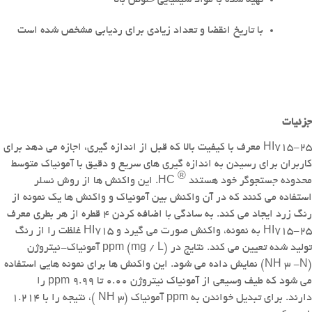
با تاریخ انقضا و تعداد زیادی برای ردیابی مشخص شده است
جزئیات
HI715-25 معرف با کیفیت بالا که قبل از اندازه گیری، اجازه می دهد برای
کاربران برای رسیدن به اندازه گیری های سریع و دقیق با آمونیاک متوسط
®
محدوده جستجوگر خود هستند
HC.
این واکنش ها از روش نسلر
استفاده می کنند که در آن واکنش بین آمونیاک و واکنش ها یک نمونه از
رنگ زرد ایجاد می کند.
به سادگی با اضافه کردن 4 قطره از هر بطری معرف
HI715-25 به نمونه، واکنش صورت می گیرد و HI715 غلظت را از رنگ
تولید شده تعیین می کند.
نتایج در ppm (mg / L) آمونیاک-نیتروژن
(NH
-N) نمایش داده می شود.
این واکنش ها برای نمونه هایی استفاده
3
می شود که طیف وسیعی از آمونیاک نیتروژن 0.00 تا 9.99 ppm را
دارند.
برای تبدیل خواندن به ppm آمونیاک (NH
)، نتیجه را با 1.214
3