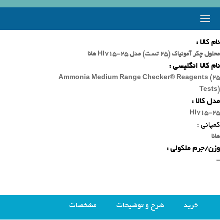
نام کالا :
محلول چکر آمونیاک (25 تست) مدل HI715-25 هانا
نام کالا انگلیسی :
Ammonia Medium Range Checker® Reagents (25
Tests)
مدل کالا :
HI715-25
کمپانی :
هانا
وزن/جرم ملکولی :
-
خرید
شرح و توضیحات
مشخصات