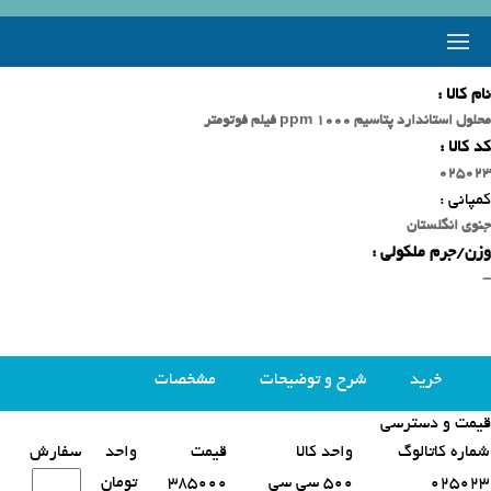
نام کالا :
محلول استاندارد پتاسیم 1000 ppm فیلم فوتومتر
کد کالا :
025023
کمپانی :
جنوی انگلستان
وزن/جرم ملکولی :
-
خرید
شرح و توضیحات
مشخصات
قیمت و دسترسی
محصولات مشابه
شماره کاتالوگ
واحد کالا
قیمت
واحد
سفارش
025023
500 سی سی
385000
تومان