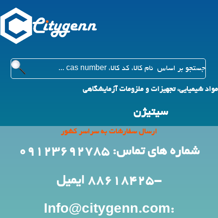
مواد شیمیایی، تجهیزات و ملزومات آزمایشگاهی
سیتیژن
ارسال سفارشات به سراسر کشور
شماره های تماس: 09123692785
-88618425
ایمیل
:Info@citygenn.com