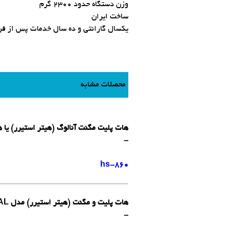
وزن دستگاه حدود 2300 گرم
ساخت ایران
یکسال گارانتی و ده سال خدمات پس از ف
محصلات مشابه
هات پلیت مگنت آنالوگ (هیتر استیرر) یا همزن مغ
-
hs-860
هات پلیت و مگنت (هیتر استیرر) مدل L81AL لبینکو هلند
-