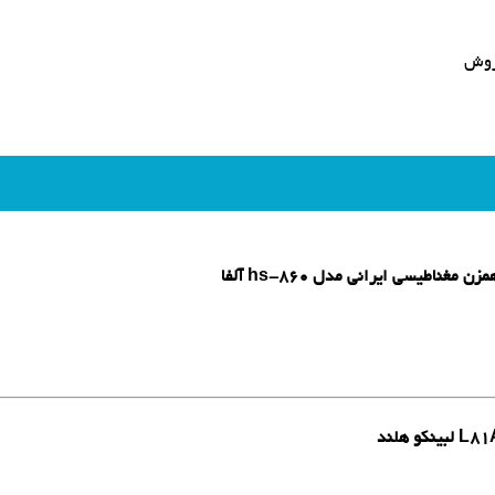
روش
ناطیسی ایرانی مدل hs-860 آلفا