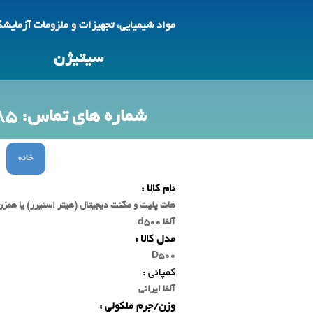
مواد شیمیایی، تجهیزات و ملزومات آزمایش
سیتیژن
شماره های تماس: 09123692785 -88618425
خانه
نام کالا :
هات پلیت و مگنت دیجیتال (هیتر استیرر) یا همزن
آلفا d500
مدل کالا :
D500
کمپانی :
آلفا ایرانی
وزن/جرم ملکولی :