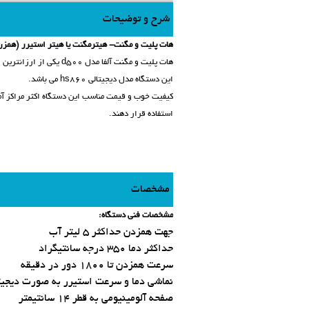
شرح و توضیحات
هات پلیت و مگنت- هیترمگنت یا هیتر استیرر (همزن مغنا
هات پلیت و مگنت آلفا مدل d500 یکی از ارزانترین و پرفروش ترین همزن های مغناطیسی دیجیتال موجود در ایران می باشد.
این دستگاه مدل دیجیتالی hs860 می باشد.
کیفیت خوب و قیمت مناسب این دستگاه اکثر مراکز آموز
استفاده قرار دهند.
مشخصات
مشخصات فنی دستگاه:
جهت همزدن حداکثر 5 لیتر آب
حداکثر دما 350 درجه سانتیگراد
سرعت همزدن تا 1800 دور در دقیقه
نماشی دما و سرعت استیرر به صورت دیجیت
صفحه آلومینیومی به قطر 14 سانتیمتر