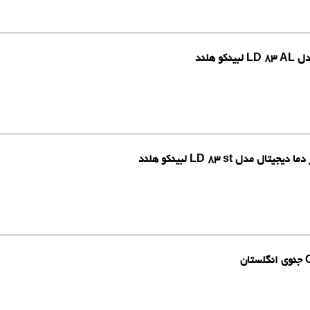
هلند
دل LD 83 st لبینکو هلند