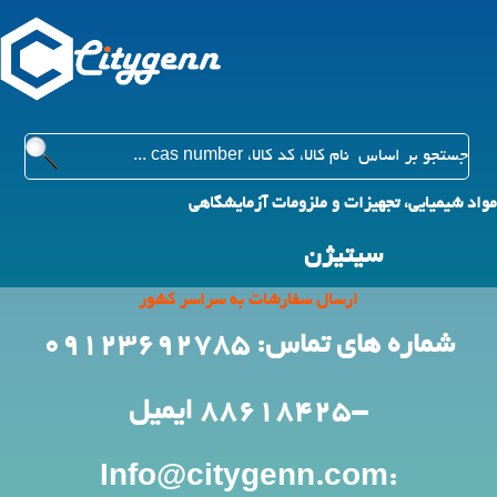
مواد شیمیایی، تجهیزات و ملزومات آزمایشگاهی
سیتیژن
ارسال سفارشات به سراسر کشور
شماره های تماس: 09123692785
-88618425
ایمیل
:Info@citygenn.com