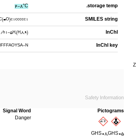
2-8°C
storage temp.
SMILES string
C(=O)c1ccccc1
InChI
h1-5H,(H,8,9)
InChI key
HFFFAOYSA-N
Z
Safety Information
Signal Word
Pictograms
Danger
GHS08,GHS05