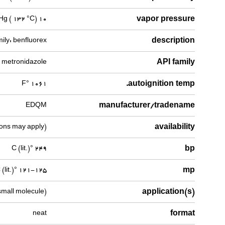
vapor pressure
10 mmHg ( 132 °C)
description
mily: benfluorex
API family
, metronidazole
autoignition temp.
1061 °F
manufacturer/tradename
EDQM
availability
tions may apply)
bp
249 °C (lit.)
mp
121-125 °C (lit.)
application(s)
small molecule)
format
neat