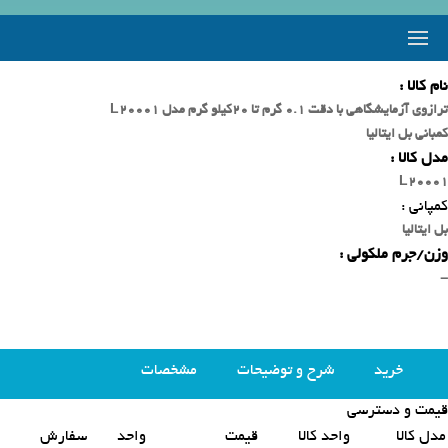
نام کالا :
ترازوی آزمایشگاهی با دقت 0.1 گرم تا 20کیلو گرم مدل L20001
کمبانی بل ایتالیا
مدل کالا :
L20001
کمپانی :
بل ایتالیا
وزن/جرم ملکولی :
-
خرید
شرح و توضیحات
مشخصات
قیمت و دسترسی
محصولات مشابه
مدل کالا
واحد کالا
قیمت
واحد
سفارش