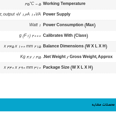
5 - 35°C
Working Temperature
, output 9V 1,2A 10VA
Power Supply
1 Watt
Power Consumption (Max)
2000 g (F1)
Calibrates With (Class)
215 x 345 x 100 mm
Balance Dimensions (W X L X H)
3,5 / 4,7 Kg
Net Weight / Gross Weight, Approx.
310 x 440 x 290 mm
Package Size (W X L X H)
محصلات مشابه