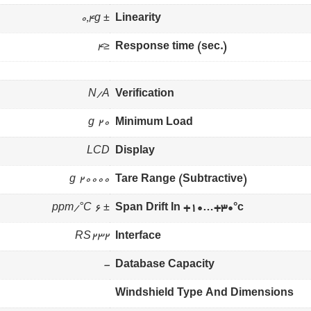
± 0,4g
Linearity
≤4
Response time (sec.)
N/A
Verification
20 g
Minimum Load
LCD
Display
20000 g
Tare Range (Subtractive)
± 6 ppm/°C
Span Drift In +10…+30°c
RS232
Interface
-
Database Capacity
Windshield Type And Dimensions