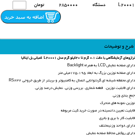
L20001
دستگاه
2850000
تومان
شرح و توضیحات
ترازوهای آزمایشگاهی با دقت 0.1 گرم تا 20کیلو گرم مدل L20001 کمبانی بل ایتالیا
دارای صفحه نمایش LCD به همراه Backlight
دارای صفخه توزین بزرگ به ابعاد 195*175میلی متر
دارای محفظه شیشه ای گردتوانایی اتصال به کامنبیوتر و برینتر از طریق خروجی RS232
دارای قابلیت توزین. قطعه شماری. بررسی وزنی. نمایش درصد وزنی.
جمع بندی وزنی.
توزین نمونه های متحرک
قابلیت تعیین دانسیته در صورت خرید کیت مربوطه
قابلیت کار با برق و باتری
دارای 8واحد وزنیمختلف
دارای روکش محافظ صفحه نمایش