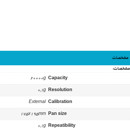
مشخصات
مشخصات:
20000g
Capacity
0,1g
Resolution
External
Calibration
175x195mm
Pan size
0,1g
Repeatibility