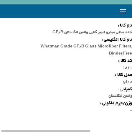
نام کالا :
کاغذ صافی میکرو فایبر گلاس واتمن انگلستان GF/B
نام کالا انگلیسی :
Whatman Grade GF/B Glass Microfiber Filters,
Binder Free
کد کالا :
1821
مدل کالا :
gf/b
کمپانی :
واتمن انگلستان
وزن/جرم ملکولی :
-