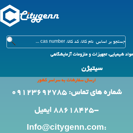
مواد شیمیایی، تجهیزات و ملزومات آزمایشگاهی
سیتیژن
ارسال سفارشات به سراسر کشور
شماره های تماس: 09123692785
-88618425
ایمیل
:Info@citygenn.com