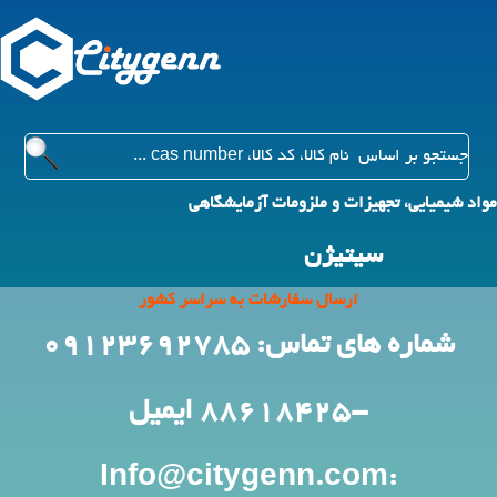
مواد شیمیایی، تجهیزات و ملزومات آزمایشگاهی
سیتیژن
ارسال سفارشات به سراسر کشور
شماره های تماس: 09123692785
-88618425
ایمیل
:Info@citygenn.com