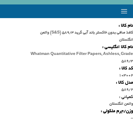
نام کالا :
کاغذ صافی بدون خاکستر باند آبی گرید 589/3 (S&S) واتمن
انگلستان
نام کالا انگلیسی :
Whatman Quantitative Filter Papers, Ashless, Grade
589/3
کد کالا :
103002
مدل کالا :
589/2
کمپانی :
واتمن انگلستان
وزن/جرم ملکولی :
-