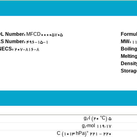
L Number:
MFCD00005705
Formul
S Number:
496-15-1
MW:
11
NECS:
207-816-8
Boiling
Melting
Densit
Storag
5 g/l (20 °C)
119.17 g/mol
220 - 221 °C (1013 hPa)