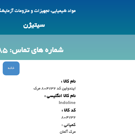
مواد شیمیایی، تجهیزات و ملزومات آزمایش
سیتیژن
شماره های تماس: 09123692785 -88618425
خانه
نام کالا :
ایندولین کد 804732 مرک
نام کالا انگلیسی :
Indoline
کد کالا :
804732
کمپانی :
مرک آلمان