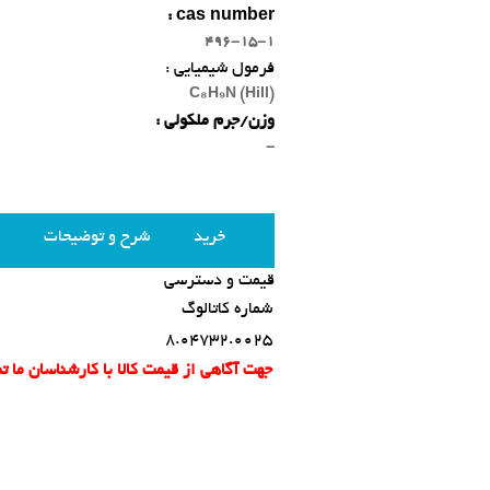
cas number :
496-15-1
فرمول شیمیایی :
C₈H₉N (Hill)
وزن/جرم ملکولی :
-
خرید
شرح و توضیحات
قیمت و دسترسی
شماره کاتالوگ
8.04732.0025
جهت آگاهی از قیمت کالا با کارشناسان ما 