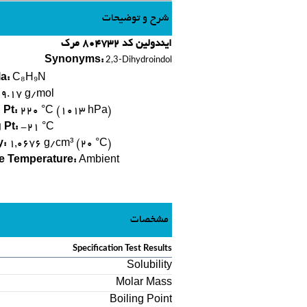
شرح و توضیحات
ایندولین کد 804732 مرک
Synonyms:
2,3-Dihydroindol
a:
C₈H₉N
9.17 g/mol
 Pt:
220 °C (1013 hPa)
 Pt:
-21 °C
y:
1,0676 g/cm³ (20 °C)
e Temperature:
Ambient
مشخصات
Specification Test Results
Solubility
Molar Mass
Boiling Point