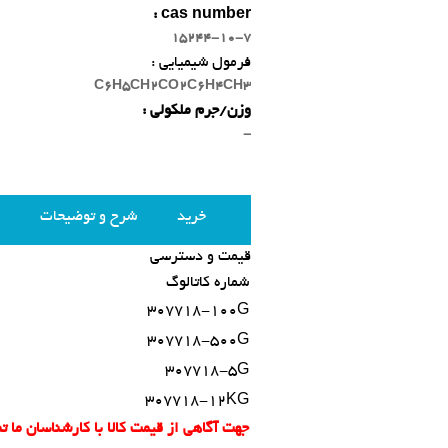
cas number :
15244-10-7
فرمول شیمیایی :
C6H5CH2CO2C6H4CH3
وزن/جرم ملکولی :
-
خرید
شرح و توضیحات
قیمت و دسترسی
شماره کاتالوگ
307718-100G
307718-500G
307718-5G
307718-12KG
جهت آگاهی از قیمت کالا با کارشناسان ما 