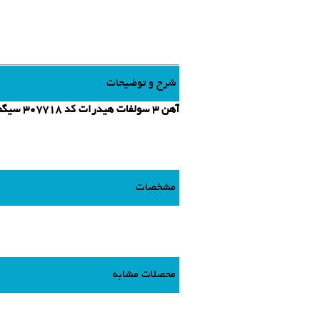
شرح و توضیحات
آهن 3 سولفات هیدرات کد 307718 سیگما آلدریچ
مشخصات
محصلات مشابه