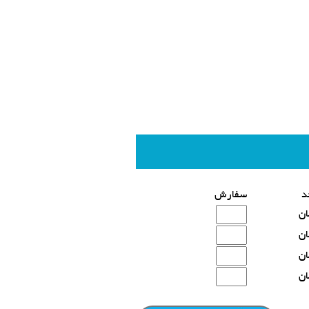
د
سفارش
ان
ان
ان
ان