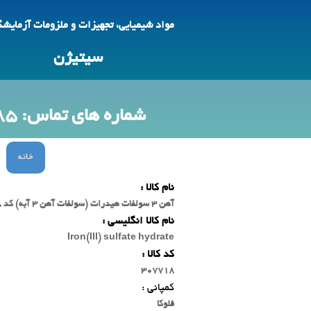
مواد شیمیایی، تجهیزات و ملزومات آزمایش
سیتیژن
شماره های تماس: 09123692785 -88618425
خانه
نام کالا :
آهن 3 سولفات هیدرات (سولفات آهن 3 آبه) کد 307718 هانیول
نام کالا انگلیسی :
Iron(III) sulfate hydrate
کد کالا :
307718
کمپانی :
فلوکا