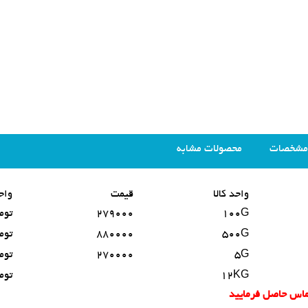
مشخصات
محصولات مشابه
واحد کالا
قیمت
واح
100G
279000
توم
500G
880000
توم
5G
270000
توم
12KG
توم
تماس حاصل فرمایید