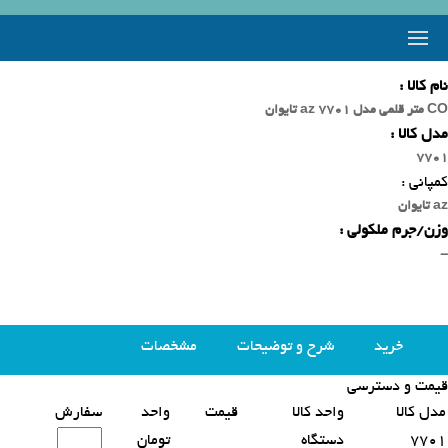
نام کالا :
CO متر قلمی مدل 7701 az تایوان
مدل کالا :
7701
کمپانی :
az تایوان
وزن/جرم ملکولی :
-
خرید
شرح و توضیحات
مشخصات
قیمت و دسترسی
محصولات مشابه
مدل کالا
واحد کالا
قیمت
واحد
سفارش
7701
دستگاه
تومان