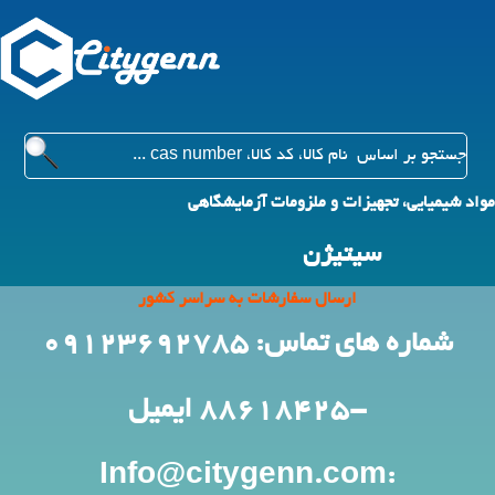
مواد شیمیایی، تجهیزات و ملزومات آزمایشگاهی
سیتیژن
ارسال سفارشات به سراسر کشور
شماره های تماس: 09123692785
-88618425
ایمیل
:Info@citygenn.com